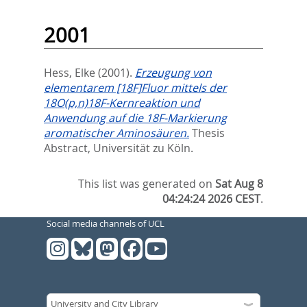
2001
Hess, Elke
(2001).
Erzeugung von
elementarem [18F]Fluor mittels der
18O(p,n)18F-Kernreaktion und
Anwendung auf die 18F-Markierung
aromatischer Aminosäuren.
Thesis
Abstract, Universität zu Köln.
This list was generated on
Sat Aug 8
04:24:24 2026 CEST
.
Social media channels of UCL