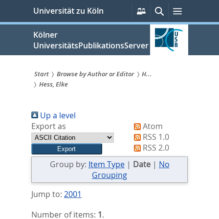
zum
Persönliche
Suche
Menü
Universität zu Köln
Services
Inhalt
springen
Kölner
UniversitätsPublikationsServer
Start
Browse by Author or Editor
H...
Hess, Elke
Sie
sind
Up a level
hier:
Export as
Atom
RSS 1.0
RSS 2.0
Group by:
Item Type
|
Date
|
No
Grouping
Jump to:
2001
Number of items:
1
.