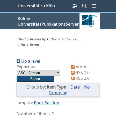
zum
Persönliche
Suche
Menü
Universität zu Köln
Services
Inhalt
springen
Kölner
UniversitätsPublikationsServer
Start
Browse by Author or Editor
H...
Hirtz, Bernd
Sie
sind
Up a level
hier:
Export as
Atom
RSS 1.0
RSS 2.0
Group by:
Item Type
|
Date
|
No
Grouping
Jump to:
Book Section
Number of items:
1
.