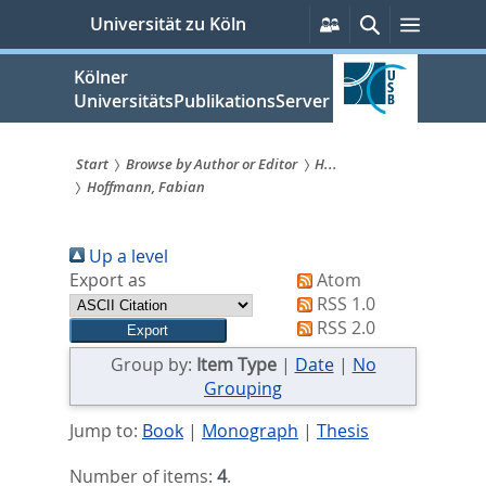
zum
Persönliche
Suche
Menü
Universität zu Köln
Services
Inhalt
springen
Kölner
UniversitätsPublikationsServer
Start
Browse by Author or Editor
H...
Hoffmann, Fabian
Sie
sind
Up a level
hier:
Export as
Atom
RSS 1.0
RSS 2.0
Group by:
Item Type
|
Date
|
No
Grouping
Jump to:
Book
|
Monograph
|
Thesis
Number of items:
4
.