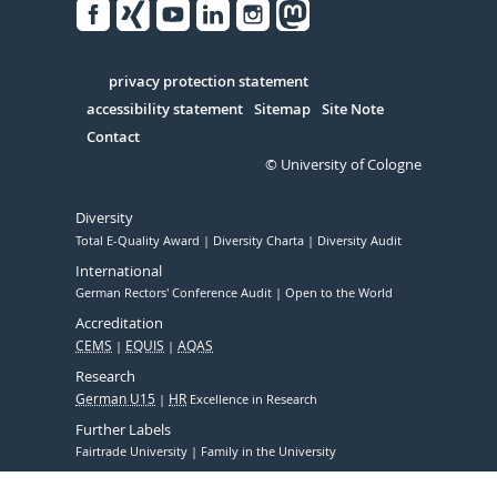
Facebook
Xing
Youtube
Linked
Instagram
in
Serivce
privacy protection statement
accessibility statement
Sitemap
Site Note
Contact
© University of Cologne
Diversity
Total E-Quality Award
Diversity Charta
Diversity Audit
International
German Rectors' Conference Audit
Open to the World
Accreditation
CEMS
EQUIS
AQAS
Research
German U15
HR
Excellence in Research
Further Labels
Fairtrade University
Family in the University