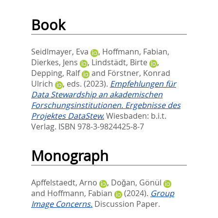
Book
Seidlmayer, Eva
,
Hoffmann, Fabian
,
Dierkes, Jens
,
Lindstädt, Birte
,
Depping, Ralf
and
Förstner, Konrad
Ulrich
, eds.
(2023).
Empfehlungen für
Data Stewardship an akademischen
Forschungsinstitutionen. Ergebnisse des
Projektes DataStew.
Wiesbaden: b.i.t.
Verlag. ISBN 978-3-9824425-8-7
Monograph
Apffelstaedt, Arno
,
Doğan, Gönül
and
Hoffmann, Fabian
(2024).
Group
Image Concerns.
Discussion Paper.