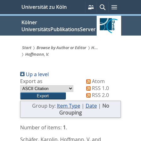
zum
Persönliche
Suche
Menü
Universität zu Köln
Services
Inhalt
springen
Kölner
UniversitätsPublikationsServer
Start
Browse by Author or Editor
H...
Hoffmann, V.
Sie
sind
Up a level
hier:
Export as
Atom
RSS 1.0
RSS 2.0
Group by:
Item Type
|
Date
|
No
Grouping
Number of items:
1
.
Schäfer, Karolin
,
Hoffmann, V.
and