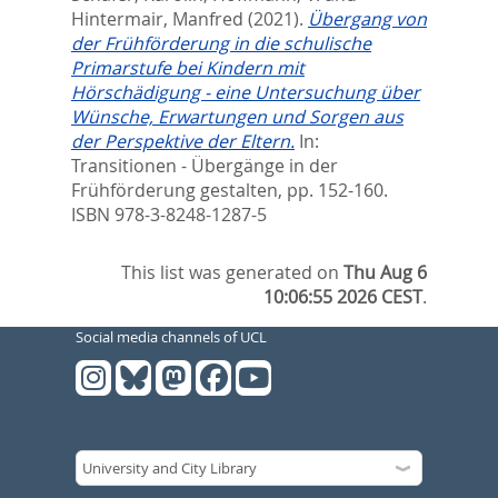
Hintermair, Manfred
(2021).
Übergang von
der Frühförderung in die schulische
Primarstufe bei Kindern mit
Hörschädigung - eine Untersuchung über
Wünsche, Erwartungen und Sorgen aus
der Perspektive der Eltern.
In:
Transitionen - Übergänge in der
Frühförderung gestalten,
pp. 152-160.
ISBN 978-3-8248-1287-5
This list was generated on
Thu Aug 6
10:06:55 2026 CEST
.
Social media channels of UCL