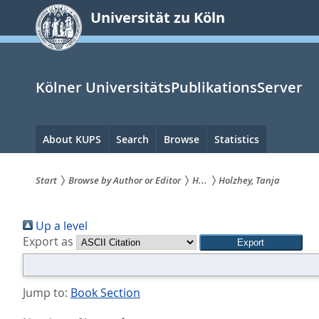
zum
Universität zu Köln
Inhalt
springen
Kölner UniversitätsPublikationsServer
Hauptnavigation
About KUPS
Search
Browse
Statistics
Start
Browse by Author or Editor
H...
Holzhey, Tanja
Sie
Up a level
sind
Export as
hier:
Jump to:
Book Section