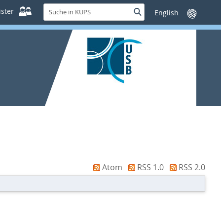
Suche
ster
Suche
Sprache
in
wechseln
KUPS
Atom
RSS 1.0
RSS 2.0