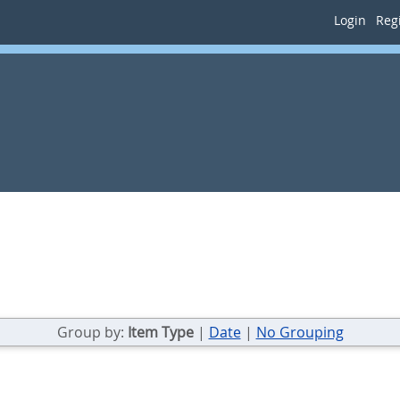
Login
Regi
Group by:
Item Type
|
Date
|
No Grouping