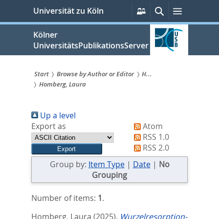
zum
Persönliche
Suche
Menü
Universität zu Köln
Services
Inhalt
springen
Kölner
UniversitätsPublikationsServer
Start
Browse by Author or Editor
H...
Homberg, Laura
Sie
sind
Up a level
hier:
Export as
Atom
RSS 1.0
RSS 2.0
Group by:
Item Type
|
Date
|
No
Grouping
Number of items:
1
.
Homberg, Laura
(2025).
Wurzelresorption-