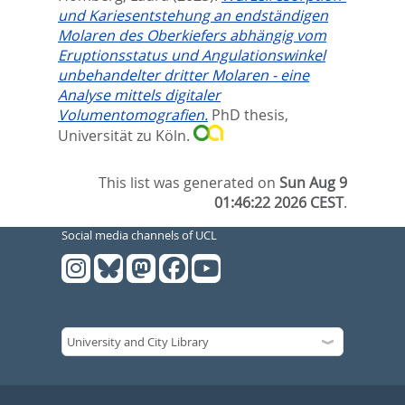
und Kariesentstehung an endständigen
Molaren des Oberkiefers abhängig vom
Eruptionsstatus und Angulationswinkel
unbehandelter dritter Molaren - eine
Analyse mittels digitaler
Volumentomografien.
PhD thesis,
Universität zu Köln.
This list was generated on
Sun Aug 9
01:46:22 2026 CEST
.
Social media channels of UCL