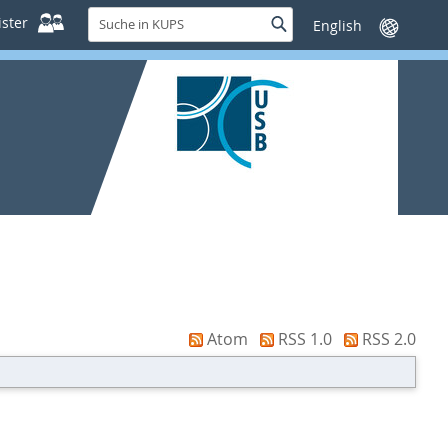
Suche
ster
Suche
Sprache
in
wechseln
KUPS
Atom
RSS 1.0
RSS 2.0