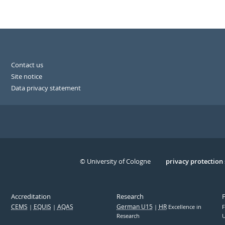
Contact us
Site notice
Data privacy statement
© University of Cologne
Serivce
privacy protection
Accreditation
Research
CEMS
EQUIS
AQAS
German U15
HR
Excellence in
F
Research
U