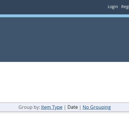
Login
Regi
Group by:
Item Type
|
Date
|
No Grouping