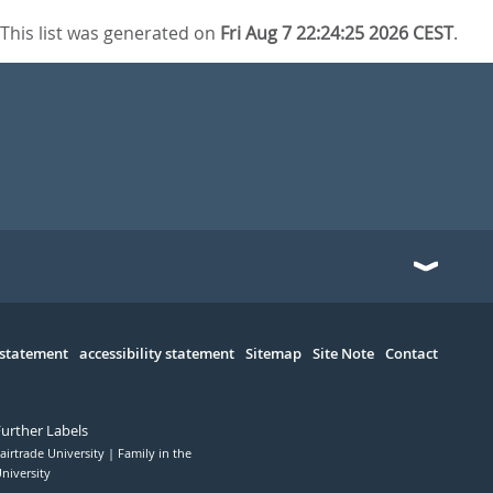
This list was generated on
Fri Aug 7 22:24:25 2026 CEST
.
 statement
accessibility statement
Sitemap
Site Note
Contact
Further Labels
airtrade University
Family in the
niversity