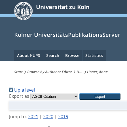
zum
Universität zu Köln
Inhalt
springen
Kölner UniversitätsPublikationsServer
Hauptnavigation
About KUPS
Search
Browse
Statistics
Start
Browse by Author or Editor
H...
Honer, Anne
Sie
Up a level
sind
Export as
hier:
Jump to:
2021
|
2020
|
2019