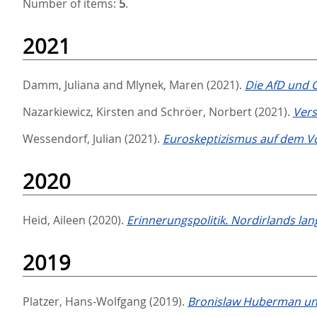
Number of items:
5
.
2021
Damm, Juliana
and
Mlynek, Maren
(2021).
Die AfD und G
Nazarkiewicz, Kirsten
and
Schröer, Norbert
(2021).
Vers
Wessendorf, Julian
(2021).
Euroskeptizismus auf dem Vo
2020
Heid, Aileen
(2020).
Erinnerungspolitik. Nordirlands la
2019
Platzer, Hans-Wolfgang
(2019).
Bronislaw Huberman und