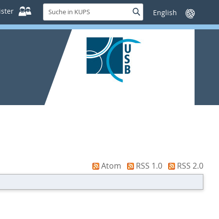
Suche
ster
Suche
Sprache
in
wechseln
KUPS
Atom
RSS 1.0
RSS 2.0