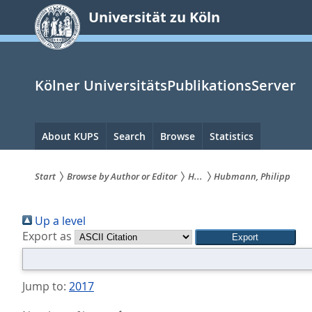
zum
Universität zu Köln
Inhalt
springen
Kölner UniversitätsPublikationsServer
Hauptnavigation
About KUPS
Search
Browse
Statistics
Start
Browse by Author or Editor
H...
Hubmann, Philipp
Sie
Up a level
sind
Export as
hier:
Jump to:
2017