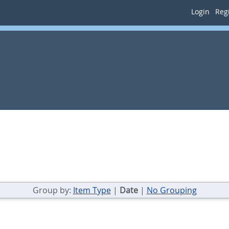
Login
Regi
Group by:
Item Type
|
Date
|
No Grouping