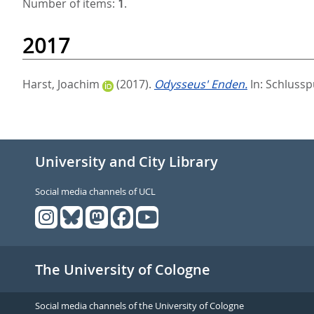
Number of items:
1
.
2017
Harst, Joachim
(2017).
Odysseus' Enden.
In:
Schlussp
University and City Library
Social media channels of UCL
The University of Cologne
Social media channels of the University of Cologne