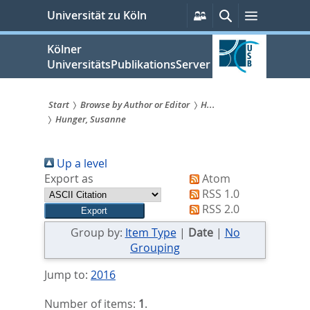
zum
Persönliche
Suche
Menü
Universität zu Köln
Services
Inhalt
springen
Kölner
UniversitätsPublikationsServer
Start
Browse by Author or Editor
H...
Hunger, Susanne
Sie
sind
Up a level
hier:
Export as
Atom
RSS 1.0
RSS 2.0
Group by:
Item Type
|
Date
|
No
Grouping
Jump to:
2016
Number of items:
1
.