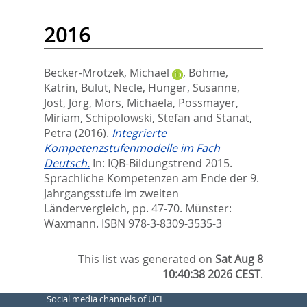
2016
Becker-Mrotzek, Michael
,
Böhme,
Katrin
,
Bulut, Necle
,
Hunger, Susanne
,
Jost, Jörg
,
Mörs, Michaela
,
Possmayer,
Miriam
,
Schipolowski, Stefan
and
Stanat,
Petra
(2016).
Integrierte
Kompetenzstufenmodelle im Fach
Deutsch.
In:
IQB-Bildungstrend 2015.
Sprachliche Kompetenzen am Ende der 9.
Jahrgangsstufe im zweiten
Ländervergleich,
pp. 47-70. Münster:
Waxmann. ISBN 978-3-8309-3535-3
This list was generated on
Sat Aug 8
10:40:38 2026 CEST
.
Social media channels of UCL