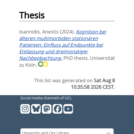
Thesis
Ioannidis, Anestis
(2024).
Kognition bei
älteren multimorbiden stationären
Patienten: Einfluss auf Endpunkte bei
Entlassung und dreimonatiger
Nachbeobachtung.
PhD thesis, Universität
zu Köln.
This list was generated on
Sat Aug 8
10:35:58 2026 CEST
.
Social media channels of UCL