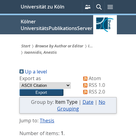
zum
Persönliche
Suche
Menü
Universität zu Köln
Services
Inhalt
springen
Kölner
UniversitätsPublikationsServer
Start
Browse by Author or Editor
I...
Ioannidis, Anestis
Sie
sind
Up a level
hier:
Export as
Atom
RSS 1.0
RSS 2.0
Group by:
Item Type
|
Date
|
No
Grouping
Jump to:
Thesis
Number of items:
1
.