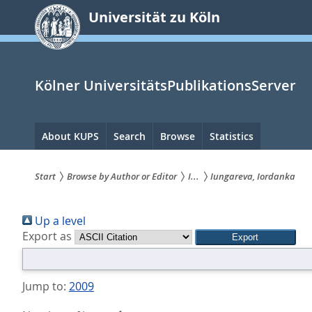
zum
Universität zu Köln
Inhalt
springen
Kölner UniversitätsPublikationsServer
Hauptnavigation
About KUPS
Search
Browse
Statistics
Start
Browse by Author or Editor
I...
Iungareva, Iordanka
Sie
Up a level
sind
Export as
hier:
Jump to:
2009