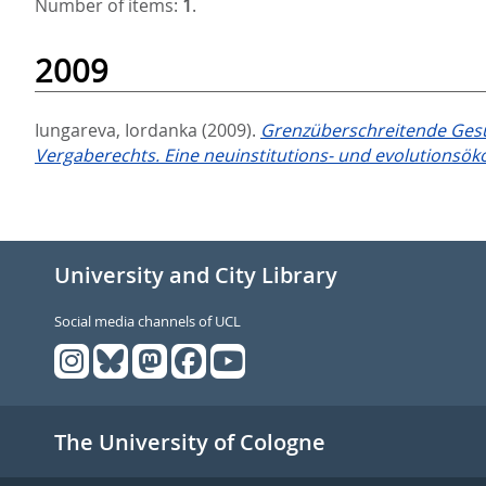
Number of items:
1
.
2009
Iungareva, Iordanka
(2009).
Grenzüberschreitende Gesu
Vergaberechts. Eine neuinstitutions- und evolutions
University and City Library
Social media channels of UCL
The University of Cologne