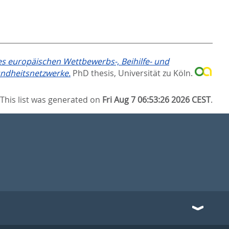
s europäischen Wettbewerbs-, Beihilfe- und
undheitsnetzwerke.
PhD thesis, Universität zu Köln.
This list was generated on
Fri Aug 7 06:53:26 2026 CEST
.