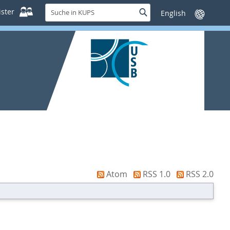
Suche
ster
Suche
Sprache
in
wechseln
KUPS
Atom
RSS 1.0
RSS 2.0