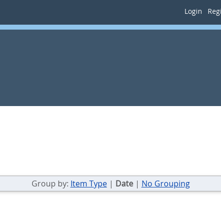
Login
Regi
Group by:
Item Type
|
Date
|
No Grouping