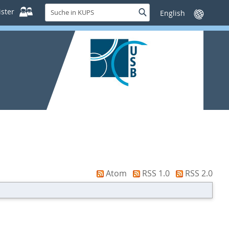
Suche
ster
Suche
Sprache
in
wechseln
KUPS
Atom
RSS 1.0
RSS 2.0