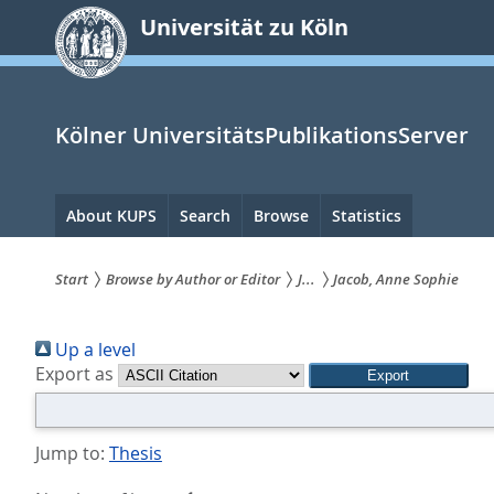
zum
Universität zu Köln
Inhalt
springen
Kölner UniversitätsPublikationsServer
Hauptnavigation
About KUPS
Search
Browse
Statistics
Start
Browse by Author or Editor
J...
Jacob, Anne Sophie
Sie
Up a level
sind
Export as
hier:
Jump to:
Thesis