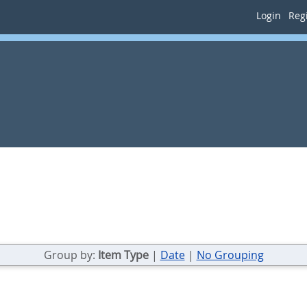
Login
Regi
Group by:
Item Type
|
Date
|
No Grouping