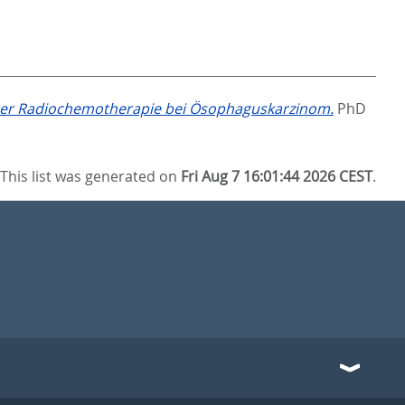
ter Radiochemotherapie bei Ösophaguskarzinom.
PhD
This list was generated on
Fri Aug 7 16:01:44 2026 CEST
.