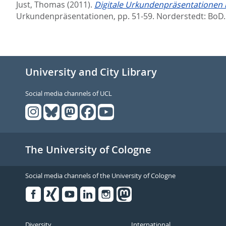
Just, Thomas
(2011).
Digitale Urkundenpräsentationen i
Urkundenpräsen­tationen,
pp. 51-59. Norderstedt: BoD
University and City Library
Social media channels of UCL
The University of Cologne
Social media channels of the University of Cologne
Facebook
Xing
Youtube
Linked
Instagram
in
Diversity
International