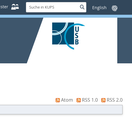
Suche
ster
Suche
Sprache
in
wechseln
KUPS
Atom
RSS 1.0
RSS 2.0