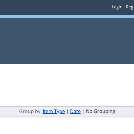
Login
Regi
Group by:
Item Type
|
Date
|
No Grouping