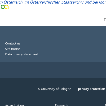
n Österreich, im Österreichischen Staatsarchiv und bei Mo
.
T
Contact us
Site notice
Data privacy statement
© University of Cologne
Serivce
privacy protection
Accreditation
Research