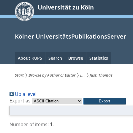
zum
Universität zu Köln
Inhalt
springen
Kölner UniversitätsPublikationsServer
Hauptnavigation
About KUPS
Search
Browse
Statistics
Start
Browse by Author or Editor
J...
Just, Thomas
Sie
Up a level
sind
Export as
hier:
Number of items:
1
.