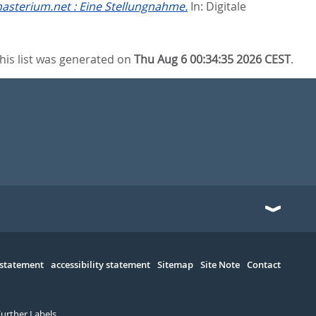
nasterium.net : Eine Stellungnahme.
In:
Digitale
his list was generated on
Thu Aug 6 00:34:35 2026 CEST
.
 statement
accessibility statement
Sitemap
Site Note
Contact
Further Labels