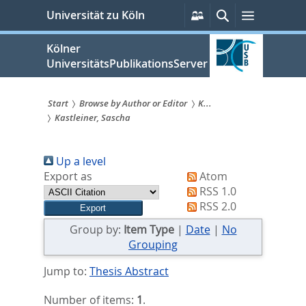
zum
Persönliche
Suche
Menü
Universität zu Köln
Services
Inhalt
springen
Kölner
UniversitätsPublikationsServer
Start
Browse by Author or Editor
K...
Kastleiner, Sascha
Sie
sind
Up a level
hier:
Export as
Atom
RSS 1.0
RSS 2.0
Group by:
Item Type
|
Date
|
No
Grouping
Jump to:
Thesis Abstract
Number of items:
1
.