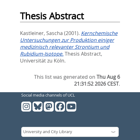
Thesis Abstract
Kastleiner, Sascha
(2001).
Kernchemische
Untersuchungen zur Produktion einiger
medizinisch relevanter Strontium und
Rubidium-Isotope.
Thesis Abstract,
Universität zu Köln.
This list was generated on
Thu Aug 6
21:31:52 2026 CEST
.
Social media channels of UCL