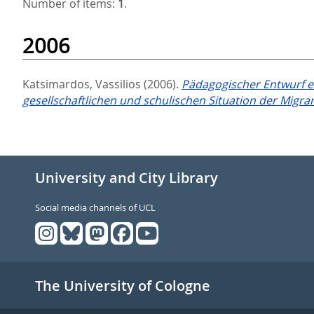
Number of items:
1
.
2006
Katsimardos, Vassilios
(2006).
Pädagogischer Entwurf ei
gesellschaftlichen und schulischen Situation der Migra
University and City Library
Social media channels of UCL
The University of Cologne