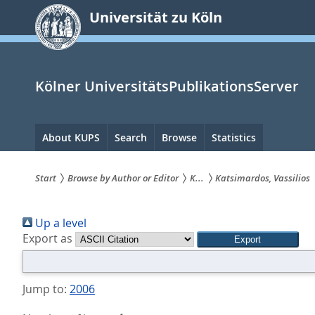
zum
Universität zu Köln
Inhalt
springen
Kölner UniversitätsPublikationsServer
Hauptnavigation
About KUPS
Search
Browse
Statistics
Start
Browse by Author or Editor
K...
Katsimardos, Vassilios
Sie
Up a level
sind
Export as
hier:
Jump to:
2006