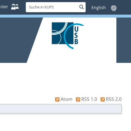
Suche
ster
Suche
Sprache
in
wechseln
KUPS
Atom
RSS 1.0
RSS 2.0