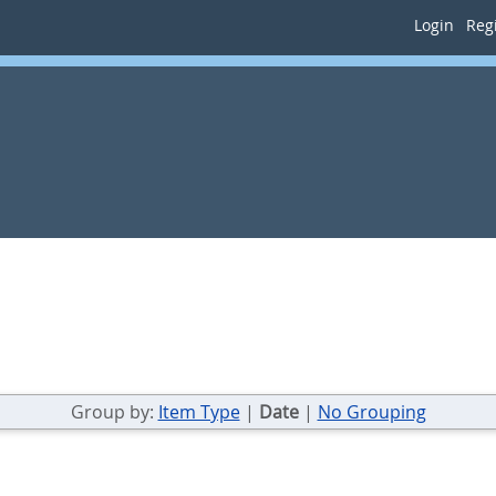
Login
Regi
Group by:
Item Type
|
Date
|
No Grouping