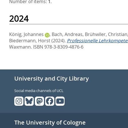
Number of items:
1
.
2024
König, Johannes
,
Bach, Andreas
,
Brühwiler, Christian
Biedermann, Horst
(2024).
Professionelle Lehrkompeten
Waxmann. ISBN 978-3-8309-4876-6
University and City Library
Social media channels of UCL
The University of Cologne