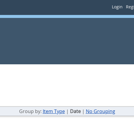
Login
Regi
Group by:
Item Type
|
Date
|
No Grouping