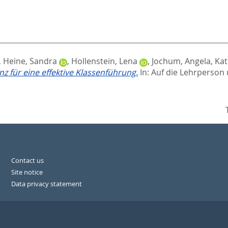
,
Heine, Sandra
,
Hollenstein, Lena
,
Jochum, Angela
,
Kat
z für eine effektive Klassenführung.
In:
Auf die Lehrperson
Contact us
Site notice
Data privacy statement