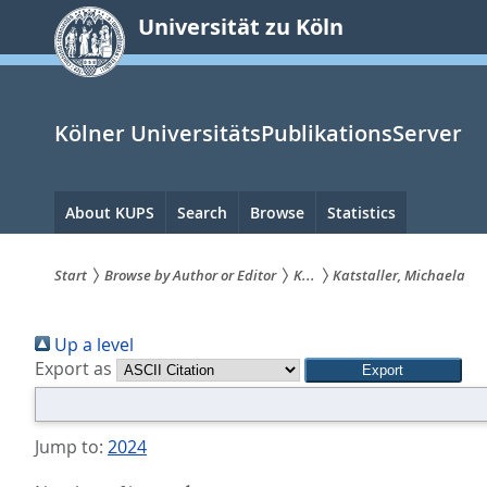
zum
Universität zu Köln
Inhalt
springen
Kölner UniversitätsPublikationsServer
Hauptnavigation
About KUPS
Search
Browse
Statistics
Start
Browse by Author or Editor
K...
Katstaller, Michaela
Sie
Up a level
sind
Export as
hier:
Jump to:
2024