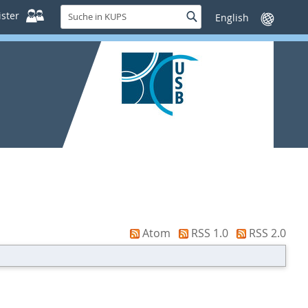
Suche
ster
Suche
Sprache
in
wechseln
KUPS
Atom
RSS 1.0
RSS 2.0