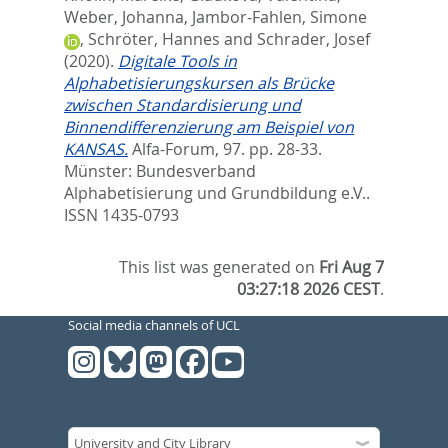
Weber, Johanna
,
Jambor-Fahlen, Simone
,
Schröter, Hannes
and
Schrader, Josef
(2020).
Digitale Tools in
Alphabetisierungskursen als Brücke
zwischen Standardisierung und
Binnendifferenzierung am Beispiel von
KANSAS.
Alfa-Forum, 97. pp. 28-33.
Münster: Bundesverband
Alphabetisierung und Grundbildung e.V..
ISSN 1435-0793
This list was generated on
Fri Aug 7
03:27:18 2026 CEST
.
Social media channels of UCL