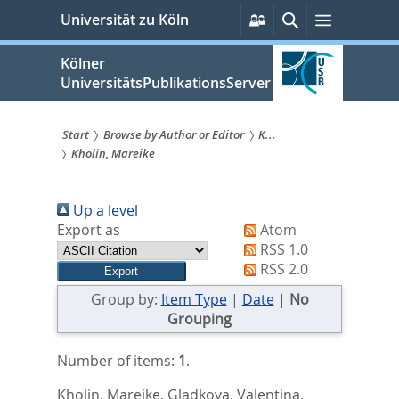
zum
Persönliche
Suche
Menü
Universität zu Köln
Services
Inhalt
springen
Kölner
UniversitätsPublikationsServer
Start
Browse by Author or Editor
K...
Kholin, Mareike
Sie
sind
Up a level
hier:
Export as
Atom
RSS 1.0
RSS 2.0
Group by:
Item Type
|
Date
|
No
Grouping
Number of items:
1
.
Kholin, Mareike
,
Gladkova, Valentina
,