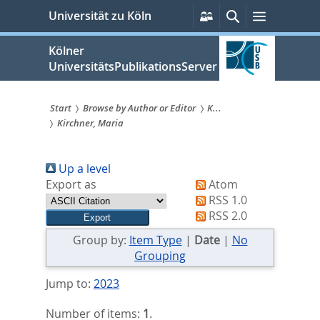
zum
Persönliche
Suche
Menü
Universität zu Köln
Services
Inhalt
springen
Kölner
UniversitätsPublikationsServer
Start
Browse by Author or Editor
K...
Kirchner, Maria
Sie
sind
Up a level
hier:
Export as
Atom
RSS 1.0
RSS 2.0
Group by:
Item Type
|
Date
|
No
Grouping
Jump to:
2023
Number of items:
1
.