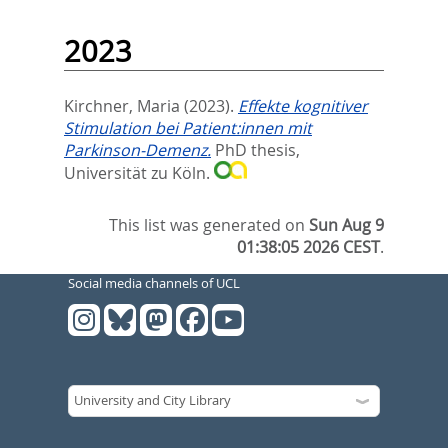
2023
Kirchner, Maria
(2023).
Effekte kognitiver
Stimulation bei Patient:innen mit
Parkinson-Demenz.
PhD thesis,
Universität zu Köln.
This list was generated on
Sun Aug 9
01:38:05 2026 CEST
.
Social media channels of UCL