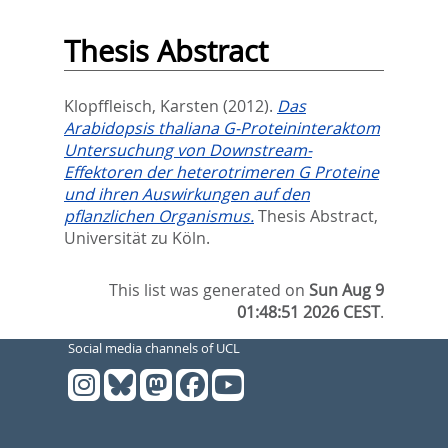
Thesis Abstract
Klopffleisch, Karsten
(2012).
Das
Arabidopsis thaliana G-Proteininteraktom
Untersuchung von Downstream-
Effektoren der heterotrimeren G Proteine
und ihren Auswirkungen auf den
pflanzlichen Organismus.
Thesis Abstract,
Universität zu Köln.
This list was generated on
Sun Aug 9
01:48:51 2026 CEST
.
Social media channels of UCL