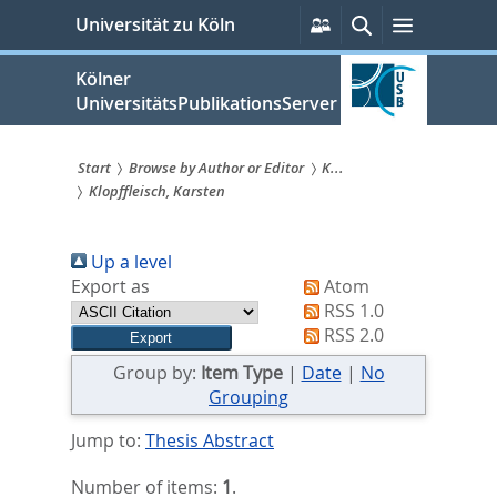
zum
Persönliche
Suche
Menü
Universität zu Köln
Services
Inhalt
springen
Kölner
UniversitätsPublikationsServer
Start
Browse by Author or Editor
K...
Klopffleisch, Karsten
Sie
sind
Up a level
hier:
Export as
Atom
RSS 1.0
RSS 2.0
Group by:
Item Type
|
Date
|
No
Grouping
Jump to:
Thesis Abstract
Number of items:
1
.