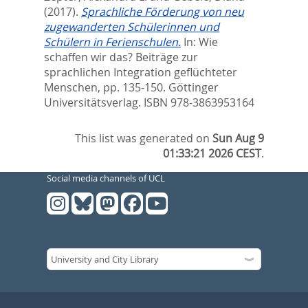
(2017).
Sprachliche Förderung von neu
zugewanderten Schülerinnen und
Schülern in Ferienschulen.
In:
Wie
schaffen wir das? Beiträge zur
sprachlichen Integration geflüchteter
Menschen,
pp. 135-150. Göttinger
Universitätsverlag. ISBN 978-3863953164
This list was generated on
Sun Aug 9
01:33:21 2026 CEST
.
Social media channels of UCL