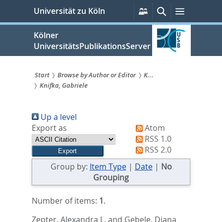
zum
Persönliche
Suche
Menü
Universität zu Köln
Services
Inhalt
springen
Kölner
UniversitätsPublikationsServer
Start
Browse by Author or Editor
K...
Knifka, Gabriele
Sie
sind
Up a level
hier:
Export as
Atom
RSS 1.0
RSS 2.0
Group by:
Item Type
|
Date
|
No
Grouping
Number of items:
1
.
Zepter, Alexandra L.
and
Gebele, Diana