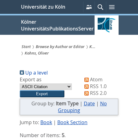
zum
Persönliche
Suche
Menü
Universität zu Köln
Services
Inhalt
springen
Kölner
UniversitätsPublikationsServer
Start
Browse by Author or Editor
K...
Kohns, Oliver
Sie
sind
Up a level
hier:
Export as
Atom
RSS 1.0
RSS 2.0
Group by:
Item Type
|
Date
|
No
Grouping
Jump to:
Book
|
Book Section
Number of items:
5
.