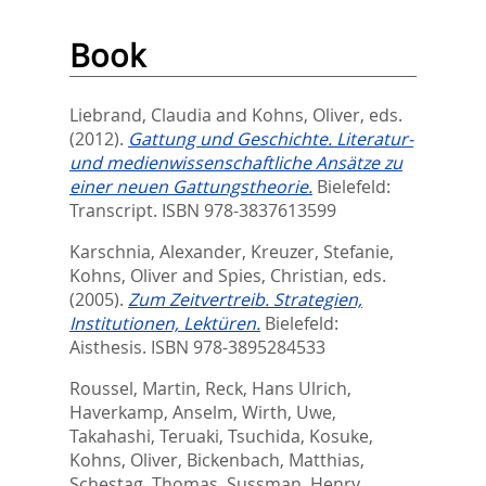
Book
Liebrand, Claudia
and
Kohns, Oliver
, eds.
(2012).
Gattung und Geschichte. Literatur-
und medienwissenschaftliche Ansätze zu
einer neuen Gattungstheorie.
Bielefeld:
Transcript. ISBN 978-3837613599
Karschnia, Alexander
,
Kreuzer, Stefanie
,
Kohns, Oliver
and
Spies, Christian
, eds.
(2005).
Zum Zeitvertreib. Strategien,
Institutionen, Lektüren.
Bielefeld:
Aisthesis. ISBN 978-3895284533
Roussel, Martin
,
Reck, Hans Ulrich
,
Haverkamp, Anselm
,
Wirth, Uwe
,
Takahashi, Teruaki
,
Tsuchida, Kosuke
,
Kohns, Oliver
,
Bickenbach, Matthias
,
Schestag, Thomas
,
Sussman, Henry
,