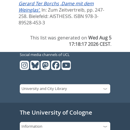
Gerard Ter Borchs ‚Dame mit dem
Weinglas’.
In:
Zum Zeitvertreib,
pp. 247-
258. Bielefeld: AISTHESIS. ISBN 978-3-
89528-453-3
This list was generated on
Wed Aug 5
17:18:17 2026 CEST
.
Social media channels of UCL
The University of Cologne