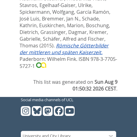
Stavros
,
Egelhaaf-Gaiser, Ulrike
,
Spickermann, Wolfgang
,
García Ramón,
José Luis
,
Bremmer, Jan N.
,
Schade,
Kathrin
,
Euskirchen, Marion
,
Boschung,
Dietrich
,
Grassinger, Dagmar
,
Kremer,
Gabrielle
,
Schäfer, Alfred
and
Fischer,
Thomas
(2015).
Römische Götterbilder
der mittleren und späten Kaiserzeit.
Paderborn: Wilhelm Fink. ISBN 978-3-7705-
5727-1
This list was generated on
Sun Aug 9
01:50:32 2026 CEST
.
Social media channels of UCL