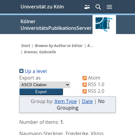
zum
Persönliche
Suche
Menü
Universität zu Köln
Services
Inhalt
springen
Kölner
UniversitätsPublikationsServer
Start
Browse by Author or Editor
K...
Kremer, Gabrielle
Sie
sind
Up a level
hier:
Export as
Atom
RSS 1.0
RSS 2.0
Group by:
Item Type
|
Date
|
No
Grouping
Number of items:
1
.
Naumann-Steckner, Friederike
,
Vlizos,