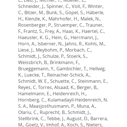
Schneider, J.
,
Spinner, C.
,
Voit, F.
,
Winter,
C.
,
Bitzer, M.
,
Bunk, S.
,
Göpel, S.
,
Häberle,
H.
,
Kienzle, K.
,
Mahrhofer, H.
,
Malek, N.
,
Rosenberger, P.
,
Struemper, C.
,
Trauner,
F.
,
Frantz, S.
,
Frey, A.
,
Haas, K.
,
Haertel, C.
,
Haeusler, K. G.
,
Hein, G.
,
Herrmann, J.
,
Horn, A.
,
Isberner, N.
,
Jahns, R.
,
Kohls, M.
,
Liese, J.
,
Meybohm, P.
,
Morbach, C.
,
Schmidt, J.
,
Schulze, P.
,
Stoerk, S.
,
Weissbrich, B.
,
Brinkmann, F.
,
Brueggemann, Y.
,
Gambichler, T.
,
Hellwig,
K.
,
Luecke, T.
,
Reinacher-Schick, A.
,
Schmidt, W. E.
,
Schuette, C.
,
Steinmann, E.
,
Reyes, C. Torres
,
Alsaad, K.
,
Berger, B.
,
Hamelmann, E.
,
Heidenreich, H.
,
Hornberg, C.
,
Kulamadayil-Heidenreich, N.
S. A.
,
Maasjosthusmann, P.
,
Muna, A.
,
Olariu, C.
,
Ruprecht, B.
,
Schmidt, J.
,
Stellbrink, C.
,
Tebbe, J.
,
August, D.
,
Barrera,
M.
,
Goetz, V.
,
Imhof, A.
,
Koch, S.
,
Nieters,