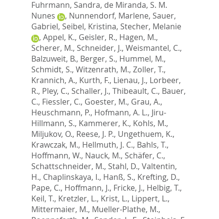
Fuhrmann, Sandra
,
de Miranda, S. M.
Nunes
,
Nunnendorf, Marlene
,
Sauer,
Gabriel
,
Seibel, Kristina
,
Stecher, Melanie
,
Appel, K.
,
Geisler, R.
,
Hagen, M.
,
Scherer, M.
,
Schneider, J.
,
Weismantel, C.
,
Balzuweit, B.
,
Berger, S.
,
Hummel, M.
,
Schmidt, S.
,
Witzenrath, M.
,
Zoller, T.
,
Krannich, A.
,
Kurth, F.
,
Lienau, J.
,
Lorbeer,
R.
,
Pley, C.
,
Schaller, J.
,
Thibeault, C.
,
Bauer,
C.
,
Fiessler, C.
,
Goester, M.
,
Grau, A.
,
Heuschmann, P.
,
Hofmann, A. L.
,
Jiru-
Hillmann, S.
,
Kammerer, K.
,
Kohls, M.
,
Miljukov, O.
,
Reese, J. P.
,
Ungethuem, K.
,
Krawczak, M.
,
Hellmuth, J. C.
,
Bahls, T.
,
Hoffmann, W.
,
Nauck, M.
,
Schäfer, C.
,
Schattschneider, M.
,
Stahl, D.
,
Valtentin,
H.
,
Chaplinskaya, I.
,
Hanß, S.
,
Krefting, D.
,
Pape, C.
,
Hoffmann, J.
,
Fricke, J.
,
Helbig, T.
,
Keil, T.
,
Kretzler, L.
,
Krist, L.
,
Lippert, L.
,
Mittermaier, M.
,
Mueller-Plathe, M.
,