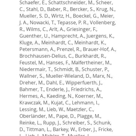
Schaefer, E.
,
Schattschneider, M.
,
Scheer,
C.
,
Stahl, D.
,
Baber, R.
,
Bercker, S.
,
Krug, N.
,
Mueller, S. D.
,
Wirtz, H.
,
Boeckel, G.
,
Meier,
J. A.
,
Nowacki, T.
,
Tepasse, P. R.
,
Vollenberg,
R.
,
Wilms, C.
,
Arlt, A.
,
Griesinger, F.
,
Guenther, U.
,
Hamprecht, A.
,
Juergens, K.
,
Kluge, A.
,
Meinhardt, C.
,
Meinhardt, K.
,
Petersmann, A.
,
Prenzel, R.
,
Brauer-Hof, A.
,
Brochhausen-Delius, C.
,
Burkhardt, R.
,
Feustel, M.
,
Hanses, F.
,
Malfertheiner, M.
,
Niedermair, T.
,
Schmidt, B.
,
Schuster, P.
,
Wallner, S.
,
Mueller-Wieland, D.
,
Marx, N.
,
Dreher, M.
,
Dahl, E.
,
Wipperfuerth, J.
,
Bahmer, T.
,
Enderle, J.
,
Friedrichs, A.
,
Hermes, A.
,
Kaeding, N.
,
Koerner, M.
,
Krawczak, M.
,
Kujat, C.
,
Lehmann, I.
,
Lessing, M.
,
Lieb, W.
,
Maetzler, C.
,
Oberländer, M.
,
Pape, D.
,
Plagge, M.
,
Reinke, L.
,
Rupp, J.
,
Schreiber, S.
,
Schunk,
D.
,
Tittman, L.
,
Barkey, W.
,
Erber, J.
,
Fricke,
L.
,
Lieb, J.
,
Michler, T.
,
Mueller, L.
,