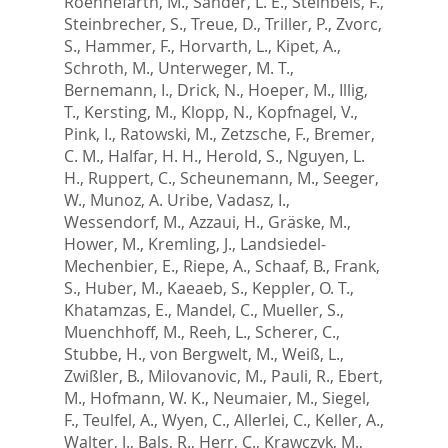
Roennefarth, M.
,
Sander, L. E.
,
Steinbeis, F.
,
Steinbrecher, S.
,
Treue, D.
,
Triller, P.
,
Zvorc,
S.
,
Hammer, F.
,
Horvarth, L.
,
Kipet, A.
,
Schroth, M.
,
Unterweger, M. T.
,
Bernemann, I.
,
Drick, N.
,
Hoeper, M.
,
Illig,
T.
,
Kersting, M.
,
Klopp, N.
,
Kopfnagel, V.
,
Pink, I.
,
Ratowski, M.
,
Zetzsche, F.
,
Bremer,
C. M.
,
Halfar, H. H.
,
Herold, S.
,
Nguyen, L.
H.
,
Ruppert, C.
,
Scheunemann, M.
,
Seeger,
W.
,
Munoz, A. Uribe
,
Vadasz, I.
,
Wessendorf, M.
,
Azzaui, H.
,
Gräske, M.
,
Hower, M.
,
Kremling, J.
,
Landsiedel-
Mechenbier, E.
,
Riepe, A.
,
Schaaf, B.
,
Frank,
S.
,
Huber, M.
,
Kaeaeb, S.
,
Keppler, O. T.
,
Khatamzas, E.
,
Mandel, C.
,
Mueller, S.
,
Muenchhoff, M.
,
Reeh, L.
,
Scherer, C.
,
Stubbe, H.
,
von Bergwelt, M.
,
Weiß, L.
,
Zwißler, B.
,
Milovanovic, M.
,
Pauli, R.
,
Ebert,
M.
,
Hofmann, W. K.
,
Neumaier, M.
,
Siegel,
F.
,
Teulfel, A.
,
Wyen, C.
,
Allerlei, C.
,
Keller, A.
,
Walter, J.
,
Bals, R.
,
Herr, C.
,
Krawczyk, M.
,