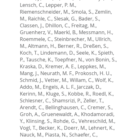
Lensch, C.
,
Lepper, P. M.
,
Riemenschneider, M.
,
Smola, S.
,
Zemlin,
M.
,
Raichle, C.
,
Slesak, G.
,
Bader, S.
,
Classen, J.
,
Dhillon, C.
,
Freitag, M.
,
Gruenherz, V.
,
Maerkl, B.
,
Messmann, H.
,
Roemmele, C.
,
Steinbrecher, M.
,
Ullrich,
M.
,
Altmann, H.
,
Berner, R.
,
Dreßen, S.
,
Koch, T.
,
Lindemann, D.
,
Seele, K.
,
Spieth,
P.
,
Tausche, K.
,
Toepfner, N.
,
von Bonin, S.
,
Kraska, D.
,
Kremer, A. E.
,
Leppkes, M.
,
Mang, J.
,
Neurath, M. F.
,
Prokosch, H. U.
,
Schmid, J.
,
Vetter, M.
,
Willam, C.
,
Wolf, K.
,
Addo, M.
,
Engels, A. L. F.
,
Jarczak, D.
,
Kerinn, M.
,
Kluge, S.
,
Kobbe, R.
,
Roedl, K.
,
Schlesner, C.
,
Shamsrizi, P.
,
Zeller, T.
,
Arendt, C.
,
Bellinghausen, C.
,
Cremer, S.
,
Groh, A.
,
Gruenewaldt, A.
,
Khodamoradi,
Y.
,
Klinsing, S.
,
Rohde, G.
,
Vehreschild, M.
,
Vogl, T.
,
Becker, K.
,
Doerr, M.
,
Lehnert, K.
,
Nauck, M.
,
Piasta, N.
,
Schaefer, C.
,