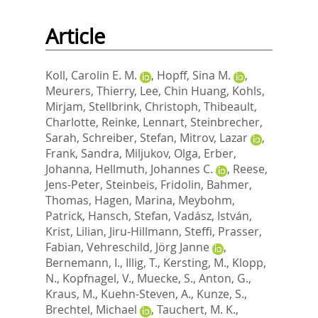
Article
Koll, Carolin E. M.
,
Hopff, Sina M.
,
Meurers, Thierry
,
Lee, Chin Huang
,
Kohls,
Mirjam
,
Stellbrink, Christoph
,
Thibeault,
Charlotte
,
Reinke, Lennart
,
Steinbrecher,
Sarah
,
Schreiber, Stefan
,
Mitrov, Lazar
,
Frank, Sandra
,
Miljukov, Olga
,
Erber,
Johanna
,
Hellmuth, Johannes C.
,
Reese,
Jens-Peter
,
Steinbeis, Fridolin
,
Bahmer,
Thomas
,
Hagen, Marina
,
Meybohm,
Patrick
,
Hansch, Stefan
,
Vadász, István
,
Krist, Lilian
,
Jiru-Hillmann, Steffi
,
Prasser,
Fabian
,
Vehreschild, Jörg Janne
,
Bernemann, I.
,
Illig, T.
,
Kersting, M.
,
Klopp,
N.
,
Kopfnagel, V.
,
Muecke, S.
,
Anton, G.
,
Kraus, M.
,
Kuehn-Steven, A.
,
Kunze, S.
,
Brechtel, Michael
,
Tauchert, M. K.
,