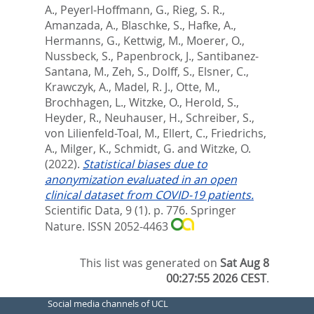
A.
,
Peyerl-Hoffmann, G.
,
Rieg, S. R.
,
Amanzada, A.
,
Blaschke, S.
,
Hafke, A.
,
Hermanns, G.
,
Kettwig, M.
,
Moerer, O.
,
Nussbeck, S.
,
Papenbrock, J.
,
Santibanez-
Santana, M.
,
Zeh, S.
,
Dolff, S.
,
Elsner, C.
,
Krawczyk, A.
,
Madel, R. J.
,
Otte, M.
,
Brochhagen, L.
,
Witzke, O.
,
Herold, S.
,
Heyder, R.
,
Neuhauser, H.
,
Schreiber, S.
,
von Lilienfeld-Toal, M.
,
Ellert, C.
,
Friedrichs,
A.
,
Milger, K.
,
Schmidt, G.
and
Witzke, O.
(2022).
Statistical biases due to
anonymization evaluated in an open
clinical dataset from COVID-19 patients.
Scientific Data, 9 (1). p. 776.
Springer
Nature. ISSN 2052-4463
This list was generated on
Sat Aug 8
00:27:55 2026 CEST
.
Social media channels of UCL