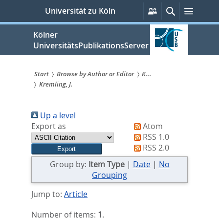
zum
Persönliche
Suche
Menü
Universität zu Köln
Services
Inhalt
springen
Kölner
UniversitätsPublikationsServer
Start
Browse by Author or Editor
K...
Kremling, J.
Sie
sind
Up a level
hier:
Export as
Atom
RSS 1.0
RSS 2.0
Group by:
Item Type
|
Date
|
No
Grouping
Jump to:
Article
Number of items:
1
.