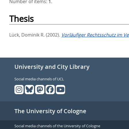
Number of items:
1
.
Thesis
Lück, Dominik R.
(2002).
Vorläufiger Rechtsschutz im V
University and City Library
Social media channels of UCL
The University of Cologne
Social media channels of the University of Cologne