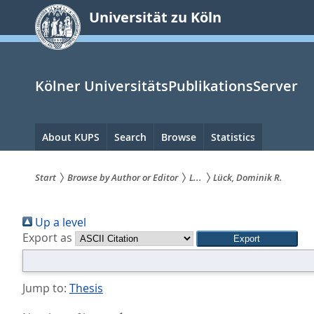
zum
Universität zu Köln
Inhalt
springen
Kölner UniversitätsPublikationsServer
Hauptnavigation
About KUPS
Search
Browse
Statistics
Start
Browse by Author or Editor
L...
Lück, Dominik R.
Sie
Up a level
sind
Export as
hier:
Jump to:
Thesis