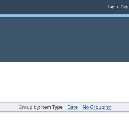
Login
Regi
Group by:
Item Type
|
Date
|
No Grouping