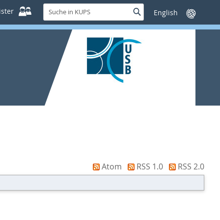
Suche
ster
Suche
Sprache
in
wechseln
KUPS
Atom
RSS 1.0
RSS 2.0