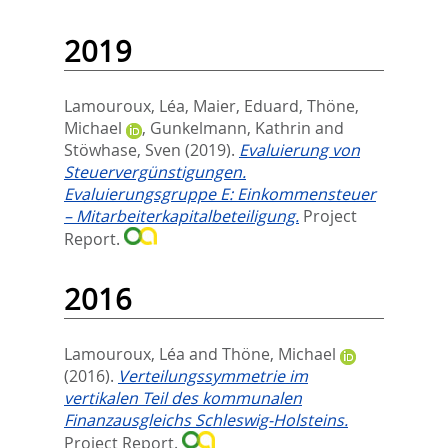
2019
Lamouroux, Léa
,
Maier, Eduard
,
Thöne,
Michael
,
Gunkelmann, Kathrin
and
Stöwhase, Sven
(2019).
Evaluierung von
Steuervergünstigungen.
Evaluierungsgruppe E: Einkommensteuer
– Mitarbeiterkapitalbeteiligung.
Project
Report.
2016
Lamouroux, Léa
and
Thöne, Michael
(2016).
Verteilungssymmetrie im
vertikalen Teil des kommunalen
Finanzausgleichs Schleswig‐Holsteins.
Project Report.