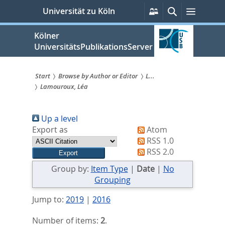
zum
Persönliche
Suche
Menü
Universität zu Köln
Services
Inhalt
springen
Kölner
UniversitätsPublikationsServer
Start
Browse by Author or Editor
L...
Lamouroux, Léa
Sie
sind
Up a level
hier:
Export as
Atom
RSS 1.0
RSS 2.0
Group by:
Item Type
|
Date
|
No
Grouping
Jump to:
2019
|
2016
Number of items:
2
.