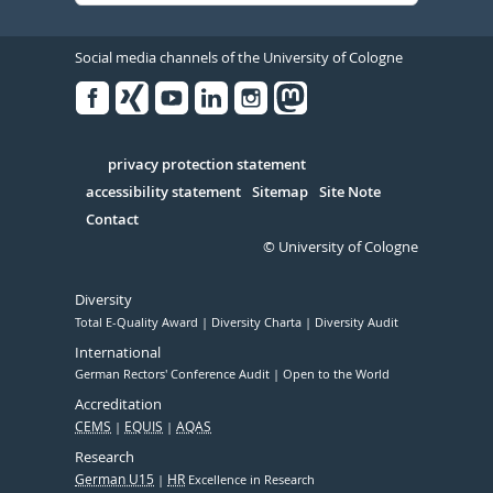
Social media channels of the University of Cologne
Facebook
Xing
Youtube
Linked
Instagram
in
Serivce
privacy protection statement
accessibility statement
Sitemap
Site Note
Contact
© University of Cologne
Diversity
Total E-Quality Award
Diversity Charta
Diversity Audit
International
German Rectors' Conference Audit
Open to the World
Accreditation
CEMS
EQUIS
AQAS
Research
German U15
HR
Excellence in Research