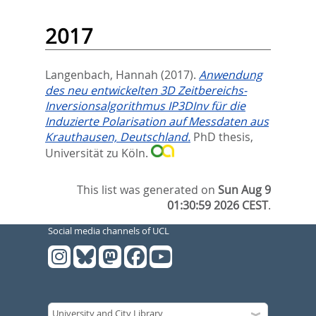
2017
Langenbach, Hannah
(2017).
Anwendung
des neu entwickelten 3D Zeitbereichs-
Inversionsalgorithmus IP3DInv für die
Induzierte Polarisation auf Messdaten aus
Krauthausen, Deutschland.
PhD thesis,
Universität zu Köln.
This list was generated on
Sun Aug 9
01:30:59 2026 CEST
.
Social media channels of UCL