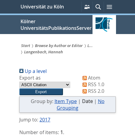
zum
Persönliche
Suche
Menü
Universität zu Köln
Services
Inhalt
springen
Kölner
UniversitätsPublikationsServer
Start
Browse by Author or Editor
L...
Langenbach, Hannah
Sie
sind
Up a level
hier:
Export as
Atom
RSS 1.0
RSS 2.0
Group by:
Item Type
|
Date
|
No
Grouping
Jump to:
2017
Number of items:
1
.