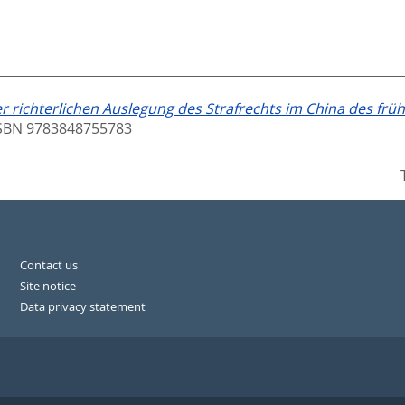
 richterlichen Auslegung des Strafrechts im China des früh
ISBN 9783848755783
Contact us
Site notice
Data privacy statement