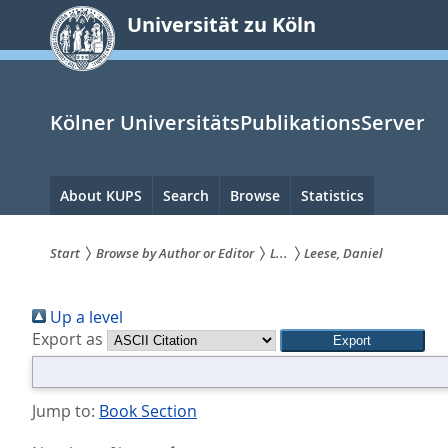
zum
Universität zu Köln
Inhalt
springen
Kölner UniversitätsPublikationsServer
Hauptnavigation
About KUPS
Search
Browse
Statistics
Start
Browse by Author or Editor
L...
Leese, Daniel
Sie
Up a level
sind
Export as
hier:
Jump to:
Book Section