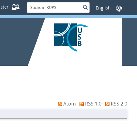
Suche
ster
Suche
Sprache
in
wechseln
KUPS
Atom
RSS 1.0
RSS 2.0