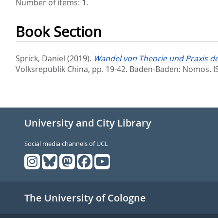
Number of items:
1
.
Book Section
Sprick, Daniel
(2019).
Wandel von Theorie und Praxis der
Volksrepublik China,
pp. 19-42. Baden-Baden: Nomos. 
University and City Library
Social media channels of UCL
The University of Cologne