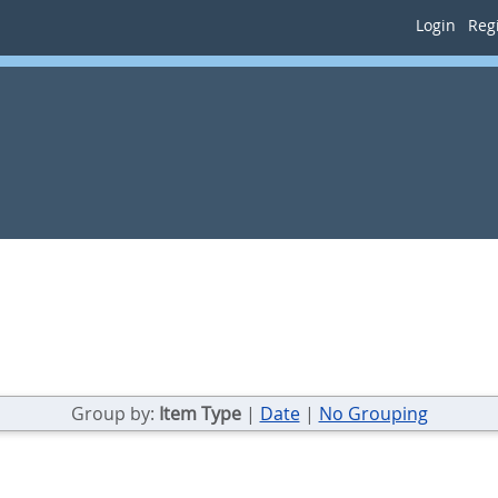
Login
Regi
Group by:
Item Type
|
Date
|
No Grouping