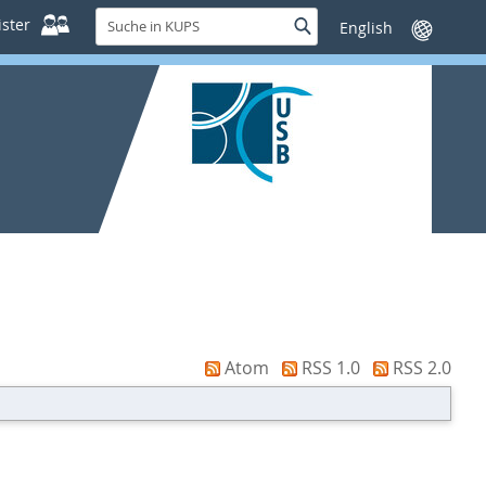
Suche
ster
Suche
Sprache
in
wechseln
KUPS
Atom
RSS 1.0
RSS 2.0