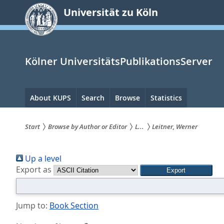
zum
Universität zu Köln
Inhalt
springen
Kölner UniversitätsPublikationsServer
Hauptnavigation
About KUPS
Search
Browse
Statistics
Start
Browse by Author or Editor
L...
Leitner, Werner
Sie
Up a level
sind
Export as
hier:
Jump to:
Book Section