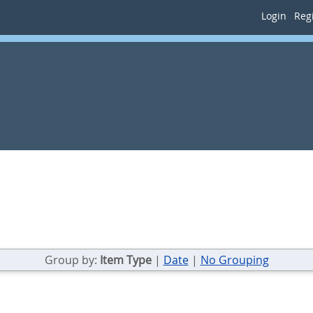
Login
Regi
Group by:
Item Type
|
Date
|
No Grouping