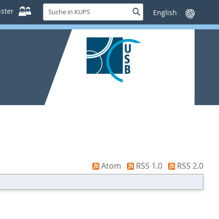
Suche
ster
Suche
Sprache
in
wechseln
KUPS
Atom
RSS 1.0
RSS 2.0