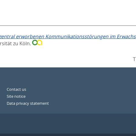
zentral erworbenen Kommunikationsstörungen im Erwachsene
rsität zu Köln.
T
Contact us
Site notice
Data privacy statement