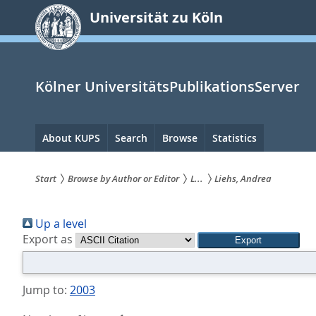
zum
Universität zu Köln
Inhalt
springen
Kölner UniversitätsPublikationsServer
Hauptnavigation
About KUPS
Search
Browse
Statistics
Start
Browse by Author or Editor
L...
Liehs, Andrea
Sie
Up a level
sind
Export as
hier:
Jump to:
2003