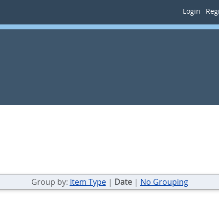
Login
Regi
Group by:
Item Type
|
Date
|
No Grouping