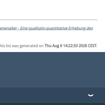
nalter - Eine qualitativ-quantitative Erhebung des
his list was generated on
Thu Aug 6 14:22:33 2026 CEST
.