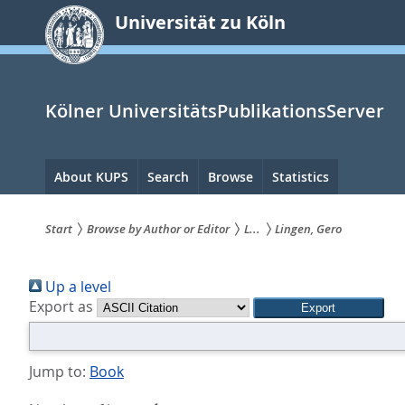
zum
Universität zu Köln
Inhalt
springen
Kölner UniversitätsPublikationsServer
Hauptnavigation
About KUPS
Search
Browse
Statistics
Start
Browse by Author or Editor
L...
Lingen, Gero
Sie
Up a level
sind
Export as
hier:
Jump to:
Book