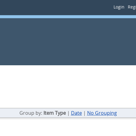
Login
Regi
Group by:
Item Type
|
Date
|
No Grouping