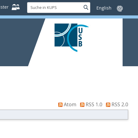
Suche
ster
Suche
Sprache
in
wechseln
KUPS
Atom
RSS 1.0
RSS 2.0