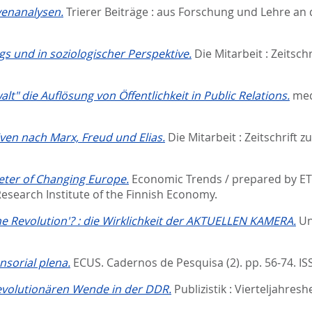
venanalysen.
Trierer Beiträge : aus Forschung und Lehre an de
ags und in soziologischer Perspektive.
Die Mitarbeit : Zeitschr
t" die Auflösung von Öffentlichkeit in Public Relations.
med
ven nach Marx, Freud und Elias.
Die Mitarbeit : Zeitschrift z
eter of Changing Europe.
Economic Trends / prepared by ETL
Research Institute of the Finnish Economy.
che Revolution'? : die Wirklichkeit der AKTUELLEN KAMERA.
Un
sorial plena.
ECUS. Cadernos de Pesquisa (2). pp. 56-74.
IS
revolutionären Wende in der DDR.
Publizistik : Vierteljahre