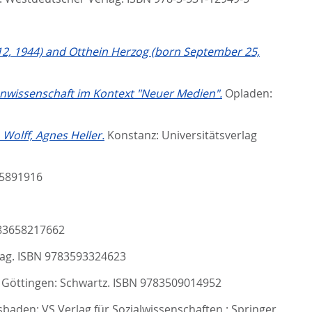
 12, 1944) and Otthein Herzog (born September 25,
enwissenschaft im Kontext "Neuer Medien".
Opladen:
 Wolff, Agnes Heller.
Konstanz: Universitätsverlag
25891916
783658217662
lag. ISBN 9783593324623
Göttingen: Schwartz. ISBN 9783509014952
baden: VS Verlag für Sozialwissenschaften ; Springer