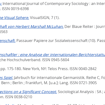
.
International Journal of Contemporary Sociology : an Int
y. ISSN 0019-6398
he Visual Sphere.
VisualSIGN, 7 (1).
chaft von Herbert Marshall McLuhan.
Der Blaue Reiter : Journ
-6563
enschaft.
Passauer Papiere zur Sozialwissenschaft (10).
Pass
chaftler : eine Analyse der internationalen Berichterstatt
che Hochschulverband. ISSN 0945-5604
. pp. 175-180.
New York, NY: Telos Press. ISSN 0040-2842
s Spiel.
Jahrbuch für internationale Germanistik. Reihe C, F
.
Bern ; Berlin ; Frankfurt, M. [u.a.]: Lang. ISSN 0721-3905
ections on a Significant Concept.
Sociological Analysis : SA ; 
ion. ISSN 0038-0210