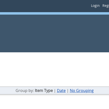
Login
Regi
Group by:
Item Type
|
Date
|
No Grouping