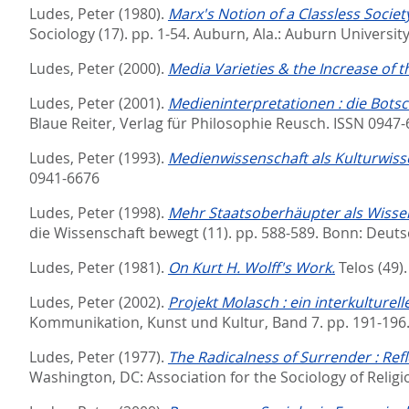
Ludes, Peter
(1980).
Marx's Notion of a Classless Society
Sociology (17). pp. 1-54.
Auburn, Ala.: Auburn Universit
Ludes, Peter
(2000).
Media Varieties & the Increase of t
Ludes, Peter
(2001).
Medieninterpretationen : die Bots
Blaue Reiter, Verlag für Philosophie Reusch. ISSN 0947
Ludes, Peter
(1993).
Medienwissenschaft als Kulturwiss
0941-6676
Ludes, Peter
(1998).
Mehr Staatsoberhäupter als Wissens
die Wissenschaft bewegt (11). pp. 588-589.
Bonn: Deuts
Ludes, Peter
(1981).
On Kurt H. Wolff's Work.
Telos (49)
Ludes, Peter
(2002).
Projekt Molasch : ein interkulturelle
Kommunikation, Kunst und Kultur, Band 7. pp. 191-196
Ludes, Peter
(1977).
The Radicalness of Surrender : Refl
Washington, DC: Association for the Sociology of Relig