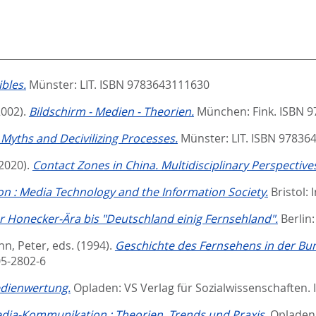
ibles.
Münster: LIT. ISBN 9783643111630
2002).
Bildschirm - Medien - Theorien.
München: Fink. ISBN 9
 Myths and Decivilizing Processes.
Münster: LIT. ISBN 97836
2020).
Contact Zones in China. Multidisciplinary Perspective
 : Media Technology and the Information Society.
Bristol:
r Honecker-Ära bis "Deutschland einig Fernsehland".
Berlin
n, Peter
, eds.
(1994).
Geschichte des Fernsehens in der Bu
05-2802-6
dienwertung.
Opladen: VS Verlag für Sozialwissenschaften
dia-Kommunikation : Theorien, Trends und Praxis.
Opladen: