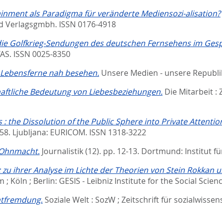
ainment als Paradigma für veränderte Mediensozi-alisation?
 Verlagsgmbh. ISSN 0176-4918
 die Golfkrieg-Sendungen des deutschen Fernsehens im Ges
TAS. ISSN 0025-8350
- Lebensferne nah besehen.
Unsere Medien - unsere Republik 
aftliche Bedeutung von Liebesbeziehungen.
Die Mitarbeit : 
: the Dissolution of the Public Sphere into Private Attentio
-58.
Ljubljana: EURICOM. ISSN 1318-3222
 Ohnmacht.
Journalistik (12). pp. 12-13.
Dortmund: Institut fü
 zu ihrer Analyse im Lichte der Theorien von Stein Rokkan u
; Köln ; Berlin: GESIS - Leibniz Institute for the Social Scie
Entfremdung.
Soziale Welt : SozW ; Zeitschrift für sozialwisse