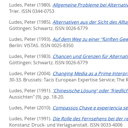
Ludes, Peter
(1980).
Allgemeine Probleme bei Alternati
Trier. ISSN 0344-0753
Ludes, Peter
(1985).
Alternativen aus der Sicht des Allt
Göttingen: Schwartz. ISSN 0026-6779
Ludes, Peter
(1993).
Auf dem Weg zu einer "fünften Gewal
Berlin: VISTAS. ISSN 0025-8350
Ludes, Peter
(1983).
Chancen und Grenzen für Alternati
Göttingen: Schwartz. ISSN 0026-6779
Ludes, Peter
(2004).
Changing Media as a Prime Interpr
30-33.
Brussels: Tacis European Expertise Service; The 
Ludes, Peter
(1991).
'Chinesische Lösung' oder 'friedli
Aussichten" (9). pp. 18-20.
Ludes, Peter
(2010).
Compassos Chave e experiencia sen
Ludes, Peter
(1991).
Die Rolle des Fernsehens bei der 
Konstanz: Druck- und Verlagsanstalt. ISSN 0033-4006