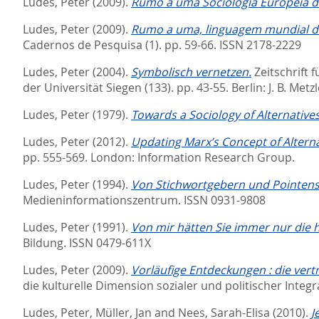
Ludes, Peter
(2009).
Rumo a uma Sociologia Europeia d
Ludes, Peter
(2009).
Rumo a uma‚ linguagem mundial dos
Cadernos de Pesquisa (1). pp. 59-66.
ISSN 2178-2229
Ludes, Peter
(2004).
Symbolisch vernetzen.
Zeitschrift f
der Universität Siegen (133). pp. 43-55.
Berlin: J. B. Met
Ludes, Peter
(1979).
Towards a Sociology of Alternatives
Ludes, Peter
(2012).
Updating Marx’s Concept of Alterna
pp. 555-569.
London: Information Research Group.
Ludes, Peter
(1994).
Von Stichwortgebern und Pointen
Medieninformationszentrum. ISSN 0931-9808
Ludes, Peter
(1991).
Von mir hätten Sie immer nur die
Bildung. ISSN 0479-611X
Ludes, Peter
(2009).
Vorläufige Entdeckungen : die vert
die kulturelle Dimension sozialer und politischer Integr
Ludes, Peter
,
Müller, Jan
and
Nees, Sarah-Elisa
(2010).
J