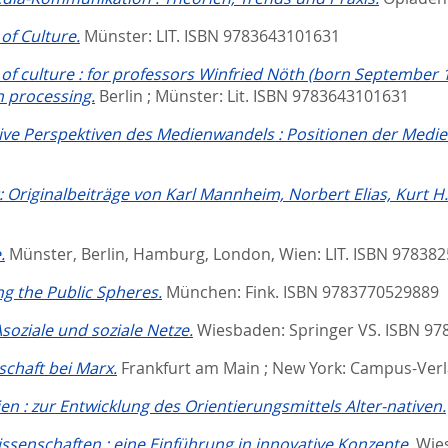
of Culture.
Münster: LIT. ISBN 9783643101631
of culture : for professors Winfried Nöth (born September
n processing.
Berlin ; Münster: Lit. ISBN 9783643101631
tive Perspektiven des Medienwandels : Positionen der Medi
 Originalbeiträge von Karl Mannheim, Norbert Elias, Kurt H.
.
Münster, Berlin, Hamburg, London, Wien: LIT. ISBN 97838
ing the Public Spheres.
München: Fink. ISBN 9783770529889
soziale und soziale Netze.
Wiesbaden: Springer VS. ISBN 9
schaft bei Marx.
Frankfurt am Main ; New York: Campus-Ver
n : zur Entwicklung des Orientierungsmittels Alter-nativen.
ssenschaften : eine Einführung in innovative Konzepte.
Wies