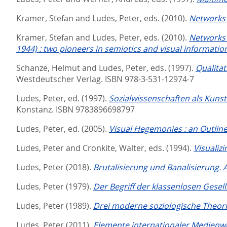
Kramer, Stefan
and
Ludes, Peter
, eds.
(2010).
Networks 
Kramer, Stefan
and
Ludes, Peter
, eds.
(2010).
Networks 
1944) : two pioneers in semiotics and visual informatio
Schanze, Helmut
and
Ludes, Peter
, eds.
(1997).
Qualita
Westdeutscher Verlag. ISBN 978-3-531-12974-7
Ludes, Peter
, ed.
(1997).
Sozialwissenschaften als Kunst:
Konstanz. ISBN 9783896698797
Ludes, Peter
, ed.
(2005).
Visual Hegemonies : an Outline
Ludes, Peter
and
Cronkite, Walter
, eds.
(1994).
Visualiz
Ludes, Peter
(2018).
Brutalisierung und Banalisierung. A
Ludes, Peter
(1979).
Der Begriff der klassenlosen Gesell
Ludes, Peter
(1989).
Drei moderne soziologische Theorie
Ludes, Peter
(2011).
Elemente internationaler Medienwi