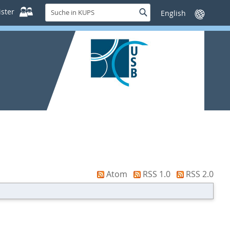
Suche
ster
Suche
Sprache
in
wechseln
KUPS
Atom
RSS 1.0
RSS 2.0