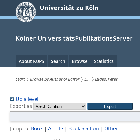
zum
Universität zu Köln
Inhalt
springen
Kölner UniversitätsPublikationsServer
Hauptnavigation
About KUPS
Search
Browse
Statistics
Start
Browse by Author or Editor
L...
Ludes, Peter
Sie
Up a level
sind
Export as
hier:
Jump to:
Book
|
Article
|
Book Section
|
Other