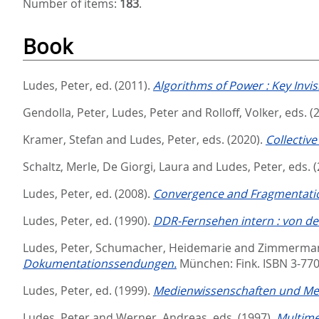
Number of items:
183
.
Book
Ludes, Peter
, ed.
(2011).
Algorithms of Power : Key Invis
Gendolla, Peter
,
Ludes, Peter
and
Rolloff, Volker
, eds.
(
Kramer, Stefan
and
Ludes, Peter
, eds.
(2020).
Collective
Schaltz, Merle
,
De Giorgi, Laura
and
Ludes, Peter
, eds.
(
Ludes, Peter
, ed.
(2008).
Convergence and Fragmentation
Ludes, Peter
, ed.
(1990).
DDR-Fernsehen intern : von de
Ludes, Peter
,
Schumacher, Heidemarie
and
Zimmerman
Dokumentationssendungen.
München: Fink. ISBN 3-77
Ludes, Peter
, ed.
(1999).
Medienwissenschaften und Me
Ludes, Peter
and
Werner, Andreas
, eds.
(1997).
Multime