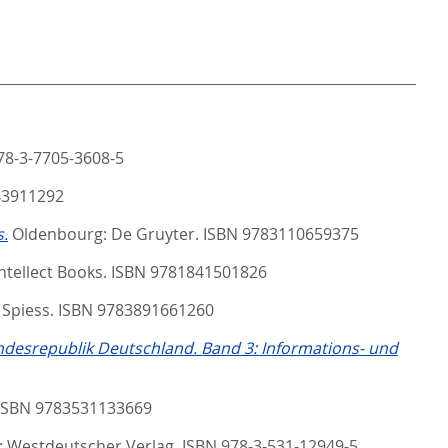
78-3-7705-3608-5
43911292
s.
Oldenbourg: De Gruyter. ISBN 9783110659375
 Intellect Books. ISBN 9781841501826
: Spiess. ISBN 9783891661260
ndesrepublik Deutschland. Band 3: Informations- und
. ISBN 9783531133669
 Westdeutscher Verlag. ISBN 978-3-531-12949-5