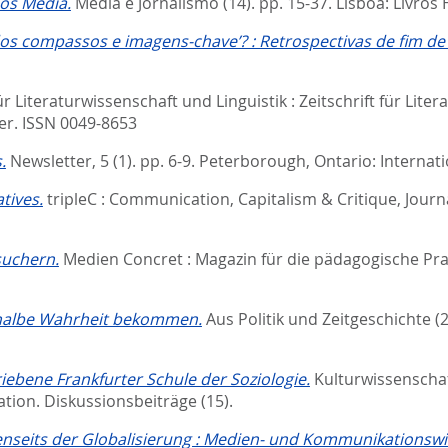
os Media.
Media e Jornalismo (14). pp. 15-37.
Lisboa: Livros
 compassos e imagens-chave’? : Retrospectivas de fim de 
ür Literaturwissenschaft und Linguistik : Zeitschrift für Litera
zler. ISSN 0049-8653
.
Newsletter, 5 (1). pp. 6-9.
Peterborough, Ontario: Internati
tives.
tripleC : Communication, Capitalism & Critique, Journa
suchern.
Medien Concret : Magazin für die pädagogische Pra
 halbe Wahrheit bekommen.
Aus Politik und Zeitgeschichte (2
riebene Frankfurter Schule der Soziologie.
Kulturwissenscha
ation. Diskussionsbeiträge (15).
enseits der Globalisierung : Medien- und Kommunikationswi