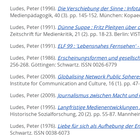
Ludes, Peter
(1996).
Die Verschiebung der Sinne : Infot
Medienpädagogik, 40 (3). pp. 145-152.
München: Kopaed
Ludes, Peter
(1991).
Dünne Suppe : Fritz Pleitgen über
Zeitschrift für Medienkritik, 21 (2). pp. 18-23.
Berlin: VIS
Ludes, Peter
(1991).
ELF 99 : 'Lebensnahes Fernsehen' 
Ludes, Peter
(1986).
Erscheinungsformen und gesellsch
256-268.
Göttingen: Schwartz. ISSN 0026-6779
Ludes, Peter
(2009).
Globalising Network Public Spheres 
Institute for Communication and Culture, 16 (1). pp. 47
Ludes, Peter
(2009).
Journalismus zwischen Macht und
Ludes, Peter
(1995).
Langfristige Medienentwicklungen :
Historische Sozialforschung, 20 (2). pp. 55-87.
Mannheim 
Ludes, Peter
(1976).
Liebe für sich als Aufhebung der 
Schwartz. ISSN 0038-6073