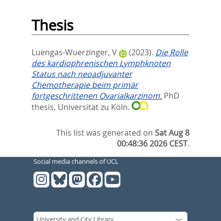
Thesis
Luengas-Wuerzinger, V
(2023).
Die Rolle
des kardiophrenischen Lymphknoten
Status nach neoadjuvanter
Chemotherapie beim primär
fortgeschrittenen Ovarialkarzinom.
PhD
thesis, Universität zu Köln.
This list was generated on
Sat Aug 8
00:48:36 2026 CEST
.
Social media channels of UCL