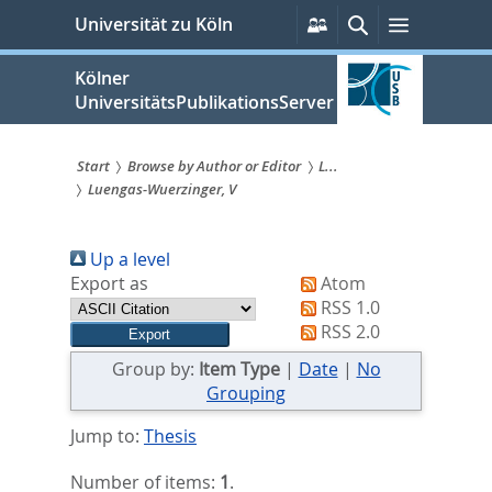
zum
Persönliche
Suche
Menü
Universität zu Köln
Services
Inhalt
springen
Kölner
UniversitätsPublikationsServer
Start
Browse by Author or Editor
L...
Luengas-Wuerzinger, V
Sie
sind
Up a level
hier:
Export as
Atom
RSS 1.0
RSS 2.0
Group by:
Item Type
|
Date
|
No
Grouping
Jump to:
Thesis
Number of items:
1
.