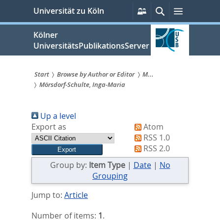
zum
Persönliche
Suche
Menü
Universität zu Köln
Services
Inhalt
springen
Kölner
UniversitätsPublikationsServer
Start
Browse by Author or Editor
M...
Mörsdorf-Schulte, Inga-Maria
Sie
sind
Up a level
hier:
Export as
Atom
RSS 1.0
RSS 2.0
Group by:
Item Type
|
Date
|
No
Grouping
Jump to:
Article
Number of items:
1
.