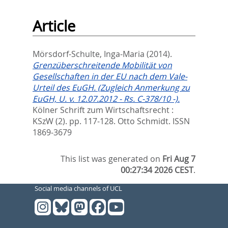
Article
Mörsdorf-Schulte, Inga-Maria
(2014).
Grenzüberschreitende Mobilität von
Gesellschaften in der EU nach dem Vale-
Urteil des EuGH. (Zugleich Anmerkung zu
EuGH, U. v. 12.07.2012 - Rs. C-378/10 -).
Kölner Schrift zum Wirtschaftsrecht :
KSzW (2). pp. 117-128.
Otto Schmidt. ISSN
1869-3679
This list was generated on
Fri Aug 7
00:27:34 2026 CEST
.
Social media channels of UCL