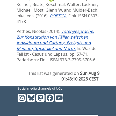
Kellner, Beate
,
Koschmal, Walter
,
Lackner,
Michael
,
Most, Glenn W.
and
Mülder-Bach,
Inka
, eds.
(2016).
POETICA.
Fink. ISSN 0303-
4178
Pethes, Nicolas
(2014).
Totengespräche.
Zur Konstitution von Fällen zwischen
Individuum und Gattung, Ereignis und
Medium, Spektakel und Norm.
In:
Was der
Fall ist - Casus und Lapsus,
pp. 57-71.
Paderborn: Fink. ISBN 978-3-7705-5706-6
This list was generated on
Sun Aug 9
01:43:10 2026 CEST
.
Social media channels of UCL