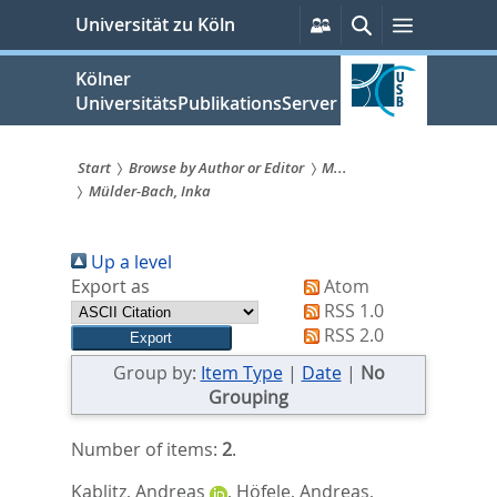
zum
Persönliche
Suche
Menü
Universität zu Köln
Services
Inhalt
springen
Kölner
UniversitätsPublikationsServer
Start
Browse by Author or Editor
M...
Mülder-Bach, Inka
Sie
sind
Up a level
hier:
Export as
Atom
RSS 1.0
RSS 2.0
Group by:
Item Type
|
Date
|
No
Grouping
Number of items:
2
.
Kablitz, Andreas
,
Höfele, Andreas
,