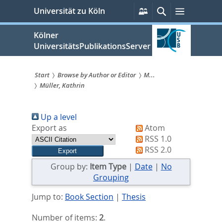
zum
Persönliche
Suche
Menü
Universität zu Köln
Services
Inhalt
springen
Kölner
UniversitätsPublikationsServer
Start
Browse by Author or Editor
M...
Müller, Kathrin
Sie
sind
Up a level
hier:
Export as
Atom
RSS 1.0
RSS 2.0
Group by:
Item Type
|
Date
|
No
Grouping
Jump to:
Book Section
|
Thesis
Number of items:
2
.