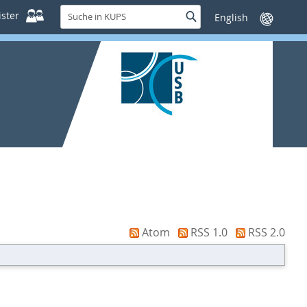
Suche
ster
Suche
Sprache
in
wechseln
KUPS
Atom
RSS 1.0
RSS 2.0