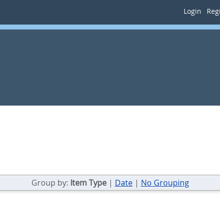
Login
Regi
Group by:
Item Type
|
Date
|
No Grouping