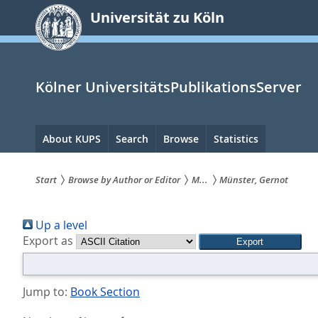
zum
Universität zu Köln
Inhalt
springen
Kölner UniversitätsPublikationsServer
Hauptnavigation
About KUPS
Search
Browse
Statistics
Start
Browse by Author or Editor
M...
Münster, Gernot
Sie
Up a level
sind
Export as
hier:
Jump to:
Book Section