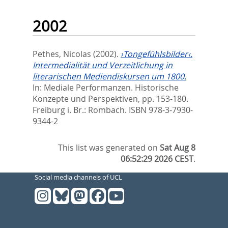
2002
Pethes, Nicolas
(2002).
›Tongefühlsbilder‹.
Intermedialität und Verzeitlichung in
literarischen Mediendiskursen um 1800.
In:
Mediale Performanzen. Historische
Konzepte und Perspektiven,
pp. 153-180.
Freiburg i. Br.: Rombach. ISBN 978-3-7930-
9344-2
This list was generated on
Sat Aug 8
06:52:29 2026 CEST
.
Social media channels of UCL