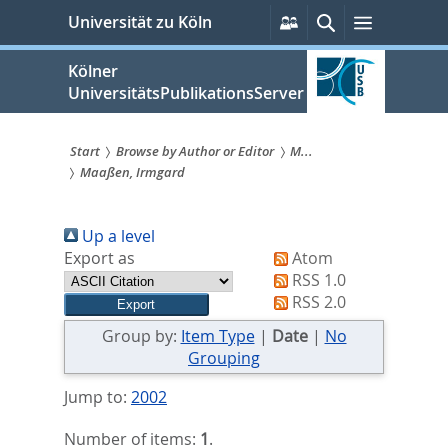
zum
Persönliche
Suche
Menü
Universität zu Köln
Services
Inhalt
springen
Kölner
UniversitätsPublikationsServer
Start
Browse by Author or Editor
M...
Maaßen, Irmgard
Sie
sind
Up a level
hier:
Export as
Atom
RSS 1.0
RSS 2.0
Group by:
Item Type
|
Date
|
No
Grouping
Jump to:
2002
Number of items:
1
.