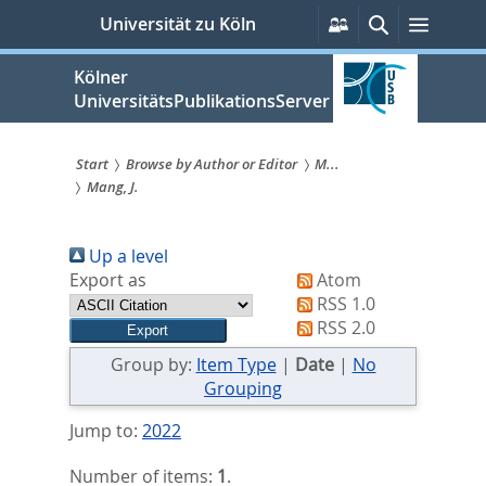
zum
Persönliche
Suche
Menü
Universität zu Köln
Services
Inhalt
springen
Kölner
UniversitätsPublikationsServer
Start
Browse by Author or Editor
M...
Mang, J.
Sie
sind
Up a level
hier:
Export as
Atom
RSS 1.0
RSS 2.0
Group by:
Item Type
|
Date
|
No
Grouping
Jump to:
2022
Number of items:
1
.