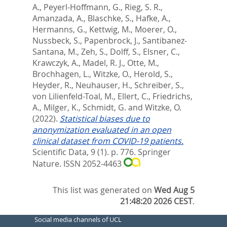
A.
,
Peyerl-Hoffmann, G.
,
Rieg, S. R.
,
Amanzada, A.
,
Blaschke, S.
,
Hafke, A.
,
Hermanns, G.
,
Kettwig, M.
,
Moerer, O.
,
Nussbeck, S.
,
Papenbrock, J.
,
Santibanez-
Santana, M.
,
Zeh, S.
,
Dolff, S.
,
Elsner, C.
,
Krawczyk, A.
,
Madel, R. J.
,
Otte, M.
,
Brochhagen, L.
,
Witzke, O.
,
Herold, S.
,
Heyder, R.
,
Neuhauser, H.
,
Schreiber, S.
,
von Lilienfeld-Toal, M.
,
Ellert, C.
,
Friedrichs,
A.
,
Milger, K.
,
Schmidt, G.
and
Witzke, O.
(2022).
Statistical biases due to
anonymization evaluated in an open
clinical dataset from COVID-19 patients.
Scientific Data, 9 (1). p. 776.
Springer
Nature. ISSN 2052-4463
This list was generated on
Wed Aug 5
21:48:20 2026 CEST
.
Social media channels of UCL