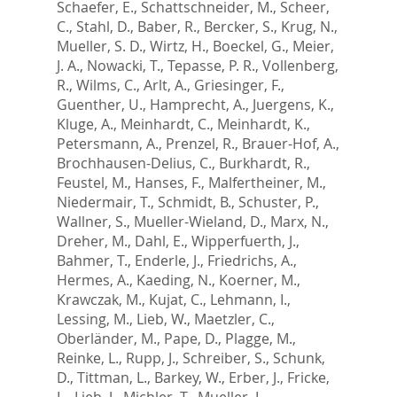
Schaefer, E.
,
Schattschneider, M.
,
Scheer,
C.
,
Stahl, D.
,
Baber, R.
,
Bercker, S.
,
Krug, N.
,
Mueller, S. D.
,
Wirtz, H.
,
Boeckel, G.
,
Meier,
J. A.
,
Nowacki, T.
,
Tepasse, P. R.
,
Vollenberg,
R.
,
Wilms, C.
,
Arlt, A.
,
Griesinger, F.
,
Guenther, U.
,
Hamprecht, A.
,
Juergens, K.
,
Kluge, A.
,
Meinhardt, C.
,
Meinhardt, K.
,
Petersmann, A.
,
Prenzel, R.
,
Brauer-Hof, A.
,
Brochhausen-Delius, C.
,
Burkhardt, R.
,
Feustel, M.
,
Hanses, F.
,
Malfertheiner, M.
,
Niedermair, T.
,
Schmidt, B.
,
Schuster, P.
,
Wallner, S.
,
Mueller-Wieland, D.
,
Marx, N.
,
Dreher, M.
,
Dahl, E.
,
Wipperfuerth, J.
,
Bahmer, T.
,
Enderle, J.
,
Friedrichs, A.
,
Hermes, A.
,
Kaeding, N.
,
Koerner, M.
,
Krawczak, M.
,
Kujat, C.
,
Lehmann, I.
,
Lessing, M.
,
Lieb, W.
,
Maetzler, C.
,
Oberländer, M.
,
Pape, D.
,
Plagge, M.
,
Reinke, L.
,
Rupp, J.
,
Schreiber, S.
,
Schunk,
D.
,
Tittman, L.
,
Barkey, W.
,
Erber, J.
,
Fricke,
L.
,
Lieb, J.
,
Michler, T.
,
Mueller, L.
,