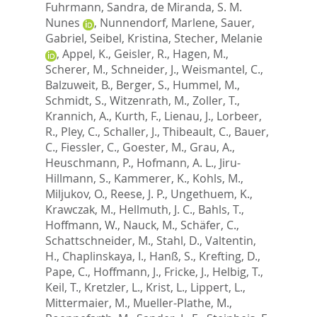
Fuhrmann, Sandra
,
de Miranda, S. M.
Nunes
,
Nunnendorf, Marlene
,
Sauer,
Gabriel
,
Seibel, Kristina
,
Stecher, Melanie
,
Appel, K.
,
Geisler, R.
,
Hagen, M.
,
Scherer, M.
,
Schneider, J.
,
Weismantel, C.
,
Balzuweit, B.
,
Berger, S.
,
Hummel, M.
,
Schmidt, S.
,
Witzenrath, M.
,
Zoller, T.
,
Krannich, A.
,
Kurth, F.
,
Lienau, J.
,
Lorbeer,
R.
,
Pley, C.
,
Schaller, J.
,
Thibeault, C.
,
Bauer,
C.
,
Fiessler, C.
,
Goester, M.
,
Grau, A.
,
Heuschmann, P.
,
Hofmann, A. L.
,
Jiru-
Hillmann, S.
,
Kammerer, K.
,
Kohls, M.
,
Miljukov, O.
,
Reese, J. P.
,
Ungethuem, K.
,
Krawczak, M.
,
Hellmuth, J. C.
,
Bahls, T.
,
Hoffmann, W.
,
Nauck, M.
,
Schäfer, C.
,
Schattschneider, M.
,
Stahl, D.
,
Valtentin,
H.
,
Chaplinskaya, I.
,
Hanß, S.
,
Krefting, D.
,
Pape, C.
,
Hoffmann, J.
,
Fricke, J.
,
Helbig, T.
,
Keil, T.
,
Kretzler, L.
,
Krist, L.
,
Lippert, L.
,
Mittermaier, M.
,
Mueller-Plathe, M.
,