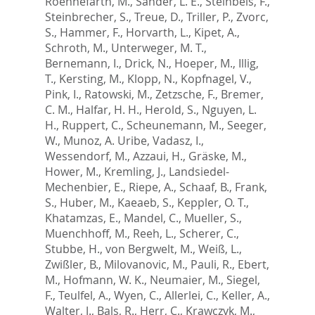
Roennefarth, M.
,
Sander, L. E.
,
Steinbeis, F.
,
Steinbrecher, S.
,
Treue, D.
,
Triller, P.
,
Zvorc,
S.
,
Hammer, F.
,
Horvarth, L.
,
Kipet, A.
,
Schroth, M.
,
Unterweger, M. T.
,
Bernemann, I.
,
Drick, N.
,
Hoeper, M.
,
Illig,
T.
,
Kersting, M.
,
Klopp, N.
,
Kopfnagel, V.
,
Pink, I.
,
Ratowski, M.
,
Zetzsche, F.
,
Bremer,
C. M.
,
Halfar, H. H.
,
Herold, S.
,
Nguyen, L.
H.
,
Ruppert, C.
,
Scheunemann, M.
,
Seeger,
W.
,
Munoz, A. Uribe
,
Vadasz, I.
,
Wessendorf, M.
,
Azzaui, H.
,
Gräske, M.
,
Hower, M.
,
Kremling, J.
,
Landsiedel-
Mechenbier, E.
,
Riepe, A.
,
Schaaf, B.
,
Frank,
S.
,
Huber, M.
,
Kaeaeb, S.
,
Keppler, O. T.
,
Khatamzas, E.
,
Mandel, C.
,
Mueller, S.
,
Muenchhoff, M.
,
Reeh, L.
,
Scherer, C.
,
Stubbe, H.
,
von Bergwelt, M.
,
Weiß, L.
,
Zwißler, B.
,
Milovanovic, M.
,
Pauli, R.
,
Ebert,
M.
,
Hofmann, W. K.
,
Neumaier, M.
,
Siegel,
F.
,
Teulfel, A.
,
Wyen, C.
,
Allerlei, C.
,
Keller, A.
,
Walter, J.
,
Bals, R.
,
Herr, C.
,
Krawczyk, M.
,