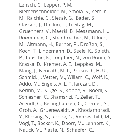
Lensch, C.
,
Lepper, P. M.
,
Riemenschneider, M.
,
Smola, S.
,
Zemlin,
M.
,
Raichle, C.
,
Slesak, G.
,
Bader, S.
,
Classen, J.
,
Dhillon, C.
,
Freitag, M.
,
Gruenherz, V.
,
Maerkl, B.
,
Messmann, H.
,
Roemmele, C.
,
Steinbrecher, M.
,
Ullrich,
M.
,
Altmann, H.
,
Berner, R.
,
Dreßen, S.
,
Koch, T.
,
Lindemann, D.
,
Seele, K.
,
Spieth,
P.
,
Tausche, K.
,
Toepfner, N.
,
von Bonin, S.
,
Kraska, D.
,
Kremer, A. E.
,
Leppkes, M.
,
Mang, J.
,
Neurath, M. F.
,
Prokosch, H. U.
,
Schmid, J.
,
Vetter, M.
,
Willam, C.
,
Wolf, K.
,
Addo, M.
,
Engels, A. L. F.
,
Jarczak, D.
,
Kerinn, M.
,
Kluge, S.
,
Kobbe, R.
,
Roedl, K.
,
Schlesner, C.
,
Shamsrizi, P.
,
Zeller, T.
,
Arendt, C.
,
Bellinghausen, C.
,
Cremer, S.
,
Groh, A.
,
Gruenewaldt, A.
,
Khodamoradi,
Y.
,
Klinsing, S.
,
Rohde, G.
,
Vehreschild, M.
,
Vogl, T.
,
Becker, K.
,
Doerr, M.
,
Lehnert, K.
,
Nauck, M.
,
Piasta, N.
,
Schaefer, C.
,