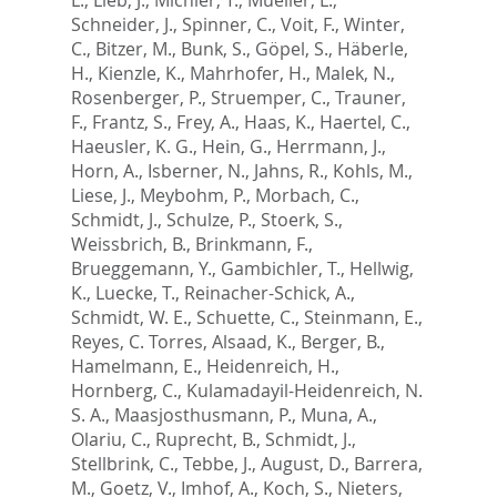
Schneider, J.
,
Spinner, C.
,
Voit, F.
,
Winter,
C.
,
Bitzer, M.
,
Bunk, S.
,
Göpel, S.
,
Häberle,
H.
,
Kienzle, K.
,
Mahrhofer, H.
,
Malek, N.
,
Rosenberger, P.
,
Struemper, C.
,
Trauner,
F.
,
Frantz, S.
,
Frey, A.
,
Haas, K.
,
Haertel, C.
,
Haeusler, K. G.
,
Hein, G.
,
Herrmann, J.
,
Horn, A.
,
Isberner, N.
,
Jahns, R.
,
Kohls, M.
,
Liese, J.
,
Meybohm, P.
,
Morbach, C.
,
Schmidt, J.
,
Schulze, P.
,
Stoerk, S.
,
Weissbrich, B.
,
Brinkmann, F.
,
Brueggemann, Y.
,
Gambichler, T.
,
Hellwig,
K.
,
Luecke, T.
,
Reinacher-Schick, A.
,
Schmidt, W. E.
,
Schuette, C.
,
Steinmann, E.
,
Reyes, C. Torres
,
Alsaad, K.
,
Berger, B.
,
Hamelmann, E.
,
Heidenreich, H.
,
Hornberg, C.
,
Kulamadayil-Heidenreich, N.
S. A.
,
Maasjosthusmann, P.
,
Muna, A.
,
Olariu, C.
,
Ruprecht, B.
,
Schmidt, J.
,
Stellbrink, C.
,
Tebbe, J.
,
August, D.
,
Barrera,
M.
,
Goetz, V.
,
Imhof, A.
,
Koch, S.
,
Nieters,