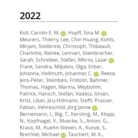
2022
Koll, Carolin E. M.
,
Hopff, Sina M.
,
Meurers, Thierry
,
Lee, Chin Huang
,
Kohls,
Mirjam
,
Stellbrink, Christoph
,
Thibeault,
Charlotte
,
Reinke, Lennart
,
Steinbrecher,
Sarah
,
Schreiber, Stefan
,
Mitrov, Lazar
,
Frank, Sandra
,
Miljukov, Olga
,
Erber,
Johanna
,
Hellmuth, Johannes C.
,
Reese,
Jens-Peter
,
Steinbeis, Fridolin
,
Bahmer,
Thomas
,
Hagen, Marina
,
Meybohm,
Patrick
,
Hansch, Stefan
,
Vadász, István
,
Krist, Lilian
,
Jiru-Hillmann, Steffi
,
Prasser,
Fabian
,
Vehreschild, Jörg Janne
,
Bernemann, I.
,
Illig, T.
,
Kersting, M.
,
Klopp,
N.
,
Kopfnagel, V.
,
Muecke, S.
,
Anton, G.
,
Kraus, M.
,
Kuehn-Steven, A.
,
Kunze, S.
,
Brechtel, Michael
,
Tauchert, M. K.
,