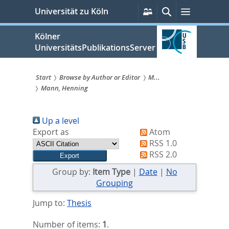
zum
Persönliche
Suche
Menü
Universität zu Köln
Services
Inhalt
springen
Kölner
UniversitätsPublikationsServer
Start
Browse by Author or Editor
M...
Mann, Henning
Sie
sind
Up a level
hier:
Export as
Atom
RSS 1.0
RSS 2.0
Group by:
Item Type
|
Date
|
No
Grouping
Jump to:
Thesis
Number of items:
1
.