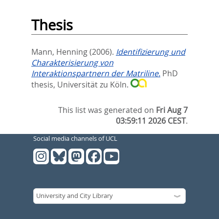
Thesis
Mann, Henning
(2006).
Identifizierung und
Charakterisierung von
Interaktionspartnern der Matriline.
PhD
thesis, Universität zu Köln.
This list was generated on
Fri Aug 7
03:59:11 2026 CEST
.
Social media channels of UCL