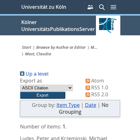
zum
Persönliche
Suche
Menü
Universität zu Köln
Services
Inhalt
springen
Kölner
UniversitätsPublikationsServer
Start
Browse by Author or Editor
M...
Mast, Claudia
Sie
sind
Up a level
hier:
Export as
Atom
RSS 1.0
RSS 2.0
Group by:
Item Type
|
Date
|
No
Grouping
Number of items:
1
.
Ludes, Peter
and
Krzeminski, Michael