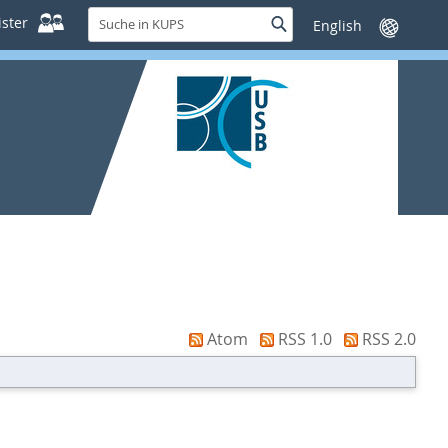
Suche
ster
Suche
Sprache
in
wechseln
KUPS
Atom
RSS 1.0
RSS 2.0