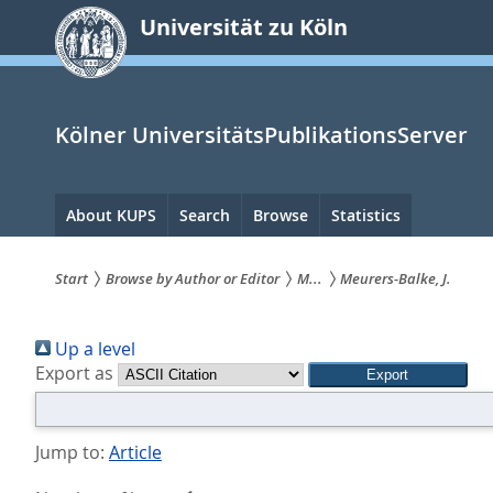
zum
Universität zu Köln
Inhalt
springen
Kölner UniversitätsPublikationsServer
Hauptnavigation
About KUPS
Search
Browse
Statistics
Start
Browse by Author or Editor
M...
Meurers-Balke, J.
Sie
Up a level
sind
Export as
hier:
Jump to:
Article