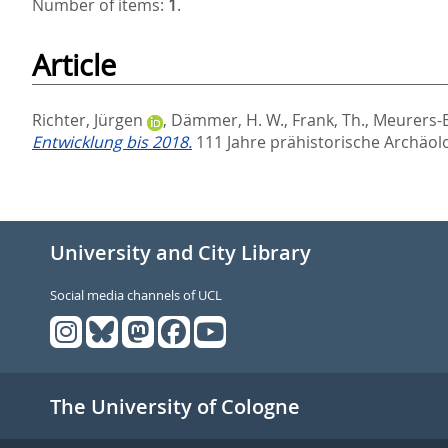
Number of items:
1
.
Article
Richter, Jürgen
,
Dämmer, H. W.
,
Frank, Th.
,
Meurers-Ba
Entwicklung bis 2018.
111 Jahre prähistorische Archäolo
University and City Library
Social media channels of UCL
The University of Cologne