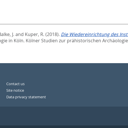
lke, J.
and
Kuper, R.
(2018).
Die Wiedereinrichtung des Inst
gie in Köln. Kölner Studien zur prähistorischen Archäologie,
Contact us
Site notice
Data privacy statement