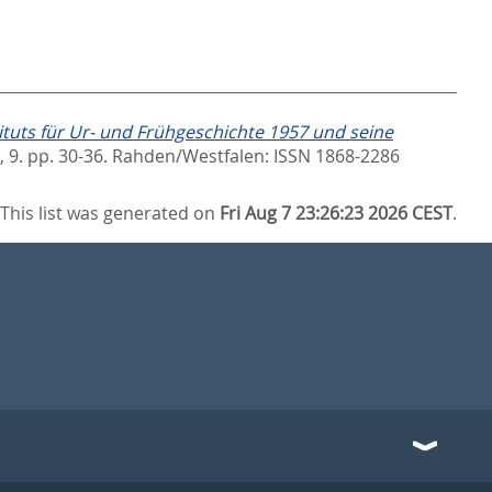
ituts für Ur- und Frühgeschichte 1957 und seine
 9. pp. 30-36.
Rahden/Westfalen: ISSN 1868-2286
This list was generated on
Fri Aug 7 23:26:23 2026 CEST
.