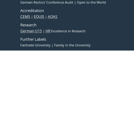
German Rectors' Conference Audit
Open to the World
Accreditation
CEMS
EQUIS
AQAS
Research
German U15
HR
Excellence in Research
Further Labels
Fairtrade University
Family in the University