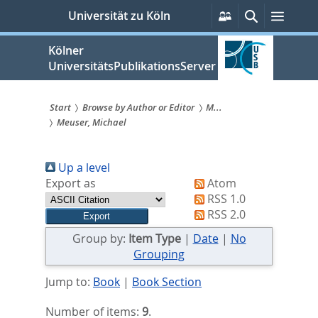
zum
Persönliche
Suche
Menü
Universität zu Köln
Services
Inhalt
springen
Kölner
UniversitätsPublikationsServer
Start
Browse by Author or Editor
M...
Meuser, Michael
Sie
sind
Up a level
hier:
Export as
Atom
RSS 1.0
RSS 2.0
Group by:
Item Type
|
Date
|
No
Grouping
Jump to:
Book
|
Book Section
Number of items:
9
.