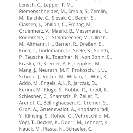
Lensch, C.
,
Lepper, P. M.
,
Riemenschneider, M.
,
Smola, S.
,
Zemlin,
M.
,
Raichle, C.
,
Slesak, G.
,
Bader, S.
,
Classen, J.
,
Dhillon, C.
,
Freitag, M.
,
Gruenherz, V.
,
Maerkl, B.
,
Messmann, H.
,
Roemmele, C.
,
Steinbrecher, M.
,
Ullrich,
M.
,
Altmann, H.
,
Berner, R.
,
Dreßen, S.
,
Koch, T.
,
Lindemann, D.
,
Seele, K.
,
Spieth,
P.
,
Tausche, K.
,
Toepfner, N.
,
von Bonin, S.
,
Kraska, D.
,
Kremer, A. E.
,
Leppkes, M.
,
Mang, J.
,
Neurath, M. F.
,
Prokosch, H. U.
,
Schmid, J.
,
Vetter, M.
,
Willam, C.
,
Wolf, K.
,
Addo, M.
,
Engels, A. L. F.
,
Jarczak, D.
,
Kerinn, M.
,
Kluge, S.
,
Kobbe, R.
,
Roedl, K.
,
Schlesner, C.
,
Shamsrizi, P.
,
Zeller, T.
,
Arendt, C.
,
Bellinghausen, C.
,
Cremer, S.
,
Groh, A.
,
Gruenewaldt, A.
,
Khodamoradi,
Y.
,
Klinsing, S.
,
Rohde, G.
,
Vehreschild, M.
,
Vogl, T.
,
Becker, K.
,
Doerr, M.
,
Lehnert, K.
,
Nauck, M.
,
Piasta, N.
,
Schaefer, C.
,