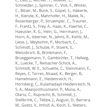
Schneider, J.
,
Spinner, C.
,
Voit, F.
,
Winter,
C.
,
Bitzer, M.
,
Bunk, S.
,
Göpel, S.
,
Häberle,
H.
,
Kienzle, K.
,
Mahrhofer, H.
,
Malek, N.
,
Rosenberger, P.
,
Struemper, C.
,
Trauner,
F.
,
Frantz, S.
,
Frey, A.
,
Haas, K.
,
Haertel, C.
,
Haeusler, K. G.
,
Hein, G.
,
Herrmann, J.
,
Horn, A.
,
Isberner, N.
,
Jahns, R.
,
Kohls, M.
,
Liese, J.
,
Meybohm, P.
,
Morbach, C.
,
Schmidt, J.
,
Schulze, P.
,
Stoerk, S.
,
Weissbrich, B.
,
Brinkmann, F.
,
Brueggemann, Y.
,
Gambichler, T.
,
Hellwig,
K.
,
Luecke, T.
,
Reinacher-Schick, A.
,
Schmidt, W. E.
,
Schuette, C.
,
Steinmann, E.
,
Reyes, C. Torres
,
Alsaad, K.
,
Berger, B.
,
Hamelmann, E.
,
Heidenreich, H.
,
Hornberg, C.
,
Kulamadayil-Heidenreich, N.
S. A.
,
Maasjosthusmann, P.
,
Muna, A.
,
Olariu, C.
,
Ruprecht, B.
,
Schmidt, J.
,
Stellbrink, C.
,
Tebbe, J.
,
August, D.
,
Barrera,
M.
,
Goetz, V.
,
Imhof, A.
,
Koch, S.
,
Nieters,