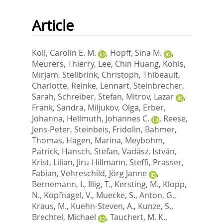
Article
Koll, Carolin E. M.
,
Hopff, Sina M.
,
Meurers, Thierry
,
Lee, Chin Huang
,
Kohls,
Mirjam
,
Stellbrink, Christoph
,
Thibeault,
Charlotte
,
Reinke, Lennart
,
Steinbrecher,
Sarah
,
Schreiber, Stefan
,
Mitrov, Lazar
,
Frank, Sandra
,
Miljukov, Olga
,
Erber,
Johanna
,
Hellmuth, Johannes C.
,
Reese,
Jens-Peter
,
Steinbeis, Fridolin
,
Bahmer,
Thomas
,
Hagen, Marina
,
Meybohm,
Patrick
,
Hansch, Stefan
,
Vadász, István
,
Krist, Lilian
,
Jiru-Hillmann, Steffi
,
Prasser,
Fabian
,
Vehreschild, Jörg Janne
,
Bernemann, I.
,
Illig, T.
,
Kersting, M.
,
Klopp,
N.
,
Kopfnagel, V.
,
Muecke, S.
,
Anton, G.
,
Kraus, M.
,
Kuehn-Steven, A.
,
Kunze, S.
,
Brechtel, Michael
,
Tauchert, M. K.
,