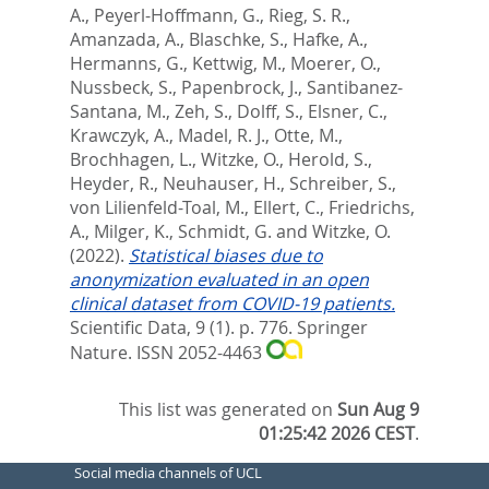
A.
,
Peyerl-Hoffmann, G.
,
Rieg, S. R.
,
Amanzada, A.
,
Blaschke, S.
,
Hafke, A.
,
Hermanns, G.
,
Kettwig, M.
,
Moerer, O.
,
Nussbeck, S.
,
Papenbrock, J.
,
Santibanez-
Santana, M.
,
Zeh, S.
,
Dolff, S.
,
Elsner, C.
,
Krawczyk, A.
,
Madel, R. J.
,
Otte, M.
,
Brochhagen, L.
,
Witzke, O.
,
Herold, S.
,
Heyder, R.
,
Neuhauser, H.
,
Schreiber, S.
,
von Lilienfeld-Toal, M.
,
Ellert, C.
,
Friedrichs,
A.
,
Milger, K.
,
Schmidt, G.
and
Witzke, O.
(2022).
Statistical biases due to
anonymization evaluated in an open
clinical dataset from COVID-19 patients.
Scientific Data, 9 (1). p. 776.
Springer
Nature. ISSN 2052-4463
This list was generated on
Sun Aug 9
01:25:42 2026 CEST
.
Social media channels of UCL