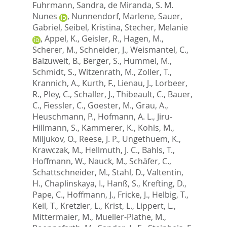
Fuhrmann, Sandra
,
de Miranda, S. M.
Nunes
,
Nunnendorf, Marlene
,
Sauer,
Gabriel
,
Seibel, Kristina
,
Stecher, Melanie
,
Appel, K.
,
Geisler, R.
,
Hagen, M.
,
Scherer, M.
,
Schneider, J.
,
Weismantel, C.
,
Balzuweit, B.
,
Berger, S.
,
Hummel, M.
,
Schmidt, S.
,
Witzenrath, M.
,
Zoller, T.
,
Krannich, A.
,
Kurth, F.
,
Lienau, J.
,
Lorbeer,
R.
,
Pley, C.
,
Schaller, J.
,
Thibeault, C.
,
Bauer,
C.
,
Fiessler, C.
,
Goester, M.
,
Grau, A.
,
Heuschmann, P.
,
Hofmann, A. L.
,
Jiru-
Hillmann, S.
,
Kammerer, K.
,
Kohls, M.
,
Miljukov, O.
,
Reese, J. P.
,
Ungethuem, K.
,
Krawczak, M.
,
Hellmuth, J. C.
,
Bahls, T.
,
Hoffmann, W.
,
Nauck, M.
,
Schäfer, C.
,
Schattschneider, M.
,
Stahl, D.
,
Valtentin,
H.
,
Chaplinskaya, I.
,
Hanß, S.
,
Krefting, D.
,
Pape, C.
,
Hoffmann, J.
,
Fricke, J.
,
Helbig, T.
,
Keil, T.
,
Kretzler, L.
,
Krist, L.
,
Lippert, L.
,
Mittermaier, M.
,
Mueller-Plathe, M.
,