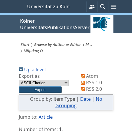
zum
Persönliche
Suche
Menü
Universität zu Köln
Services
Inhalt
springen
Kölner
UniversitätsPublikationsServer
Start
Browse by Author or Editor
M...
Miljukov, O.
Sie
sind
Up a level
hier:
Export as
Atom
RSS 1.0
RSS 2.0
Group by:
Item Type
|
Date
|
No
Grouping
Jump to:
Article
Number of items:
1
.