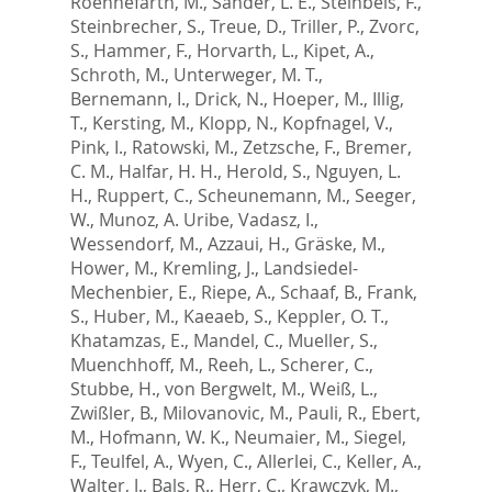
Roennefarth, M.
,
Sander, L. E.
,
Steinbeis, F.
,
Steinbrecher, S.
,
Treue, D.
,
Triller, P.
,
Zvorc,
S.
,
Hammer, F.
,
Horvarth, L.
,
Kipet, A.
,
Schroth, M.
,
Unterweger, M. T.
,
Bernemann, I.
,
Drick, N.
,
Hoeper, M.
,
Illig,
T.
,
Kersting, M.
,
Klopp, N.
,
Kopfnagel, V.
,
Pink, I.
,
Ratowski, M.
,
Zetzsche, F.
,
Bremer,
C. M.
,
Halfar, H. H.
,
Herold, S.
,
Nguyen, L.
H.
,
Ruppert, C.
,
Scheunemann, M.
,
Seeger,
W.
,
Munoz, A. Uribe
,
Vadasz, I.
,
Wessendorf, M.
,
Azzaui, H.
,
Gräske, M.
,
Hower, M.
,
Kremling, J.
,
Landsiedel-
Mechenbier, E.
,
Riepe, A.
,
Schaaf, B.
,
Frank,
S.
,
Huber, M.
,
Kaeaeb, S.
,
Keppler, O. T.
,
Khatamzas, E.
,
Mandel, C.
,
Mueller, S.
,
Muenchhoff, M.
,
Reeh, L.
,
Scherer, C.
,
Stubbe, H.
,
von Bergwelt, M.
,
Weiß, L.
,
Zwißler, B.
,
Milovanovic, M.
,
Pauli, R.
,
Ebert,
M.
,
Hofmann, W. K.
,
Neumaier, M.
,
Siegel,
F.
,
Teulfel, A.
,
Wyen, C.
,
Allerlei, C.
,
Keller, A.
,
Walter, J.
,
Bals, R.
,
Herr, C.
,
Krawczyk, M.
,