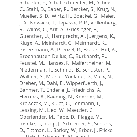
Schaefer, E.
,
Schattschneider, M.
,
Scheer,
C.
,
Stahl, D.
,
Baber, R.
,
Bercker, S.
,
Krug, N.
,
Mueller, S. D.
,
Wirtz, H.
,
Boeckel, G.
,
Meier,
J. A.
,
Nowacki, T.
,
Tepasse, P. R.
,
Vollenberg,
R.
,
Wilms, C.
,
Arlt, A.
,
Griesinger, F.
,
Guenther, U.
,
Hamprecht, A.
,
Juergens, K.
,
Kluge, A.
,
Meinhardt, C.
,
Meinhardt, K.
,
Petersmann, A.
,
Prenzel, R.
,
Brauer-Hof, A.
,
Brochhausen-Delius, C.
,
Burkhardt, R.
,
Feustel, M.
,
Hanses, F.
,
Malfertheiner, M.
,
Niedermair, T.
,
Schmidt, B.
,
Schuster, P.
,
Wallner, S.
,
Mueller-Wieland, D.
,
Marx, N.
,
Dreher, M.
,
Dahl, E.
,
Wipperfuerth, J.
,
Bahmer, T.
,
Enderle, J.
,
Friedrichs, A.
,
Hermes, A.
,
Kaeding, N.
,
Koerner, M.
,
Krawczak, M.
,
Kujat, C.
,
Lehmann, I.
,
Lessing, M.
,
Lieb, W.
,
Maetzler, C.
,
Oberländer, M.
,
Pape, D.
,
Plagge, M.
,
Reinke, L.
,
Rupp, J.
,
Schreiber, S.
,
Schunk,
D.
,
Tittman, L.
,
Barkey, W.
,
Erber, J.
,
Fricke,
L.
,
Lieb, J.
,
Michler, T.
,
Mueller, L.
,