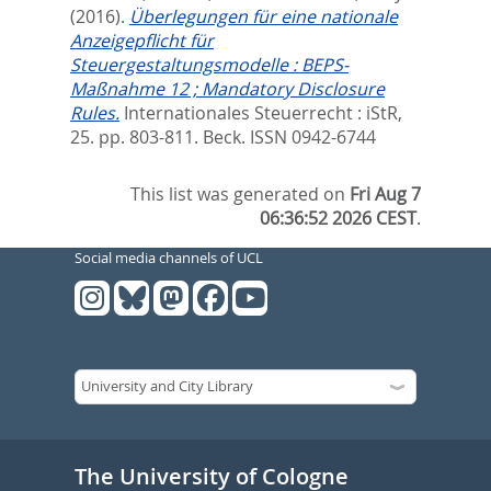
(2016).
Überlegungen für eine nationale
Anzeigepflicht für
Steuergestaltungsmodelle : BEPS-
Maßnahme 12 ; Mandatory Disclosure
Rules.
Internationales Steuerrecht : iStR,
25. pp. 803-811.
Beck. ISSN 0942-6744
This list was generated on
Fri Aug 7
06:36:52 2026 CEST
.
Social media channels of UCL
The University of Cologne