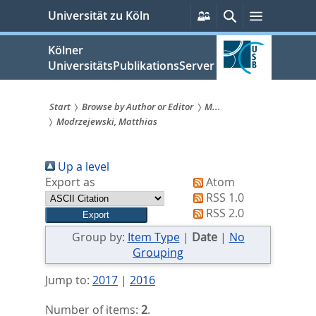
zum
Persönliche
Suche
Menü
Universität zu Köln
Services
Inhalt
springen
Kölner
UniversitätsPublikationsServer
Start
Browse by Author or Editor
M...
Modrzejewski, Matthias
Sie
sind
Up a level
hier:
Export as
Atom
RSS 1.0
RSS 2.0
Group by:
Item Type
|
Date
|
No
Grouping
Jump to:
2017
|
2016
Number of items:
2
.