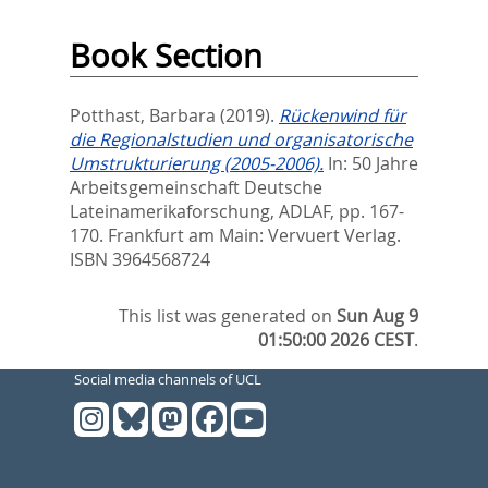
Book Section
Potthast, Barbara
(2019).
Rückenwind für
die Regionalstudien und organisatorische
Umstrukturierung (2005-2006).
In:
50 Jahre
Arbeitsgemeinschaft Deutsche
Lateinamerikaforschung, ADLAF,
pp. 167-
170. Frankfurt am Main: Vervuert Verlag.
ISBN 3964568724
This list was generated on
Sun Aug 9
01:50:00 2026 CEST
.
Social media channels of UCL