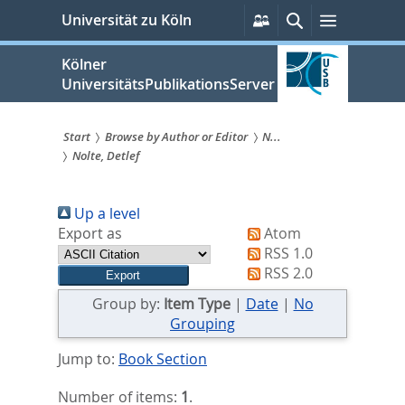
zum
Persönliche
Suche
Menü
Universität zu Köln
Services
Inhalt
springen
Kölner
UniversitätsPublikationsServer
Start
Browse by Author or Editor
N...
Nolte, Detlef
Sie
sind
Up a level
hier:
Export as
Atom
RSS 1.0
RSS 2.0
Group by:
Item Type
|
Date
|
No
Grouping
Jump to:
Book Section
Number of items:
1
.