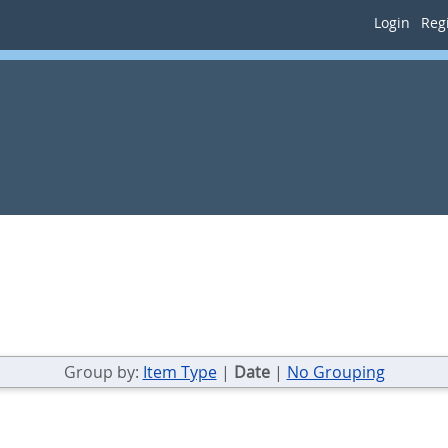
Login
Regi
Group by:
Item Type
|
Date
|
No Grouping