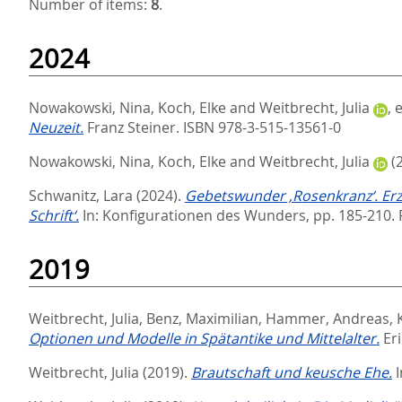
Number of items:
8
.
2024
Nowakowski, Nina
,
Koch, Elke
and
Weitbrecht, Julia
, 
Neuzeit.
Franz Steiner. ISBN 978-3-515-13561-0
Nowakowski, Nina
,
Koch, Elke
and
Weitbrecht, Julia
(
Schwanitz, Lara
(2024).
Gebetswunder ‚Rosenkranz‘. Erz
Schrift‘.
In:
Konfigurationen des Wunders,
pp. 185-210. 
2019
Weitbrecht, Julia
,
Benz, Maximilian
,
Hammer, Andreas
,
Optionen und Modelle in Spätantike und Mittelalter.
Er
Weitbrecht, Julia
(2019).
Brautschaft und keusche Ehe.