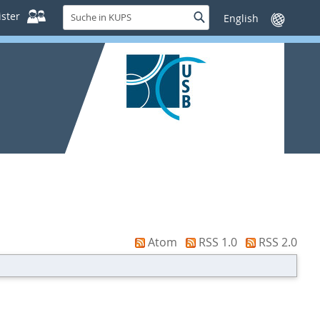
Suche
ster
Suche
Sprache
in
wechseln
KUPS
Atom
RSS 1.0
RSS 2.0