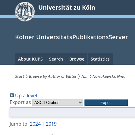
zum
Universität zu Köln
Inhalt
springen
Kölner UniversitätsPublikationsServer
Hauptnavigation
About KUPS
Search
Browse
Statistics
Start
Browse by Author or Editor
N...
Nowakowski, Nina
Sie
Up a level
sind
Export as
hier:
Jump to:
2024
|
2019