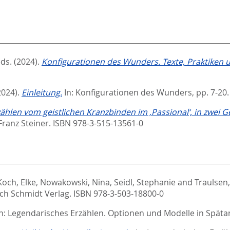
eds.
(2024).
Konfigurationen des Wunders. Texte, Praktiken u
2024).
Einleitung.
In:
Konfigurationen des Wunders,
pp. 7-20
ählen vom geistlichen Kranzbinden im ‚Passional‘, in zwei 
Franz Steiner. ISBN 978-3-515-13561-0
Koch, Elke
,
Nowakowski, Nina
,
Seidl, Stephanie
and
Traulsen
ich Schmidt Verlag. ISBN 978-3-503-18800-0
In:
Legendarisches Erzählen. Optionen und Modelle in Spätan