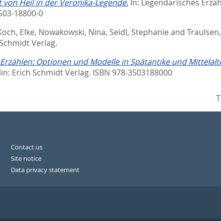
ät von Heil in der Veronika-Legende.
In:
Legendarisches Erzäh
-503-18800-0
Koch, Elke
,
Nowakowski, Nina
,
Seidl, Stephanie
and
Traulsen
 Schmidt Verlag.
rzählen: Optionen und Modelle in Spätantike und Mittelalte
rlin: Erich Schmidt Verlag. ISBN 978-3503188000
T
Contact us
Site notice
Data privacy statement