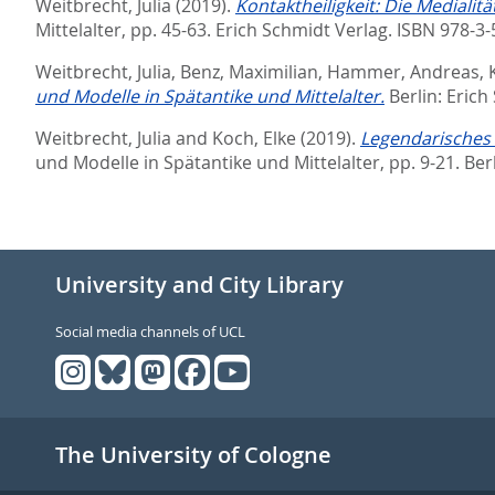
Weitbrecht, Julia
(2019).
Kontaktheiligkeit: Die Medialit
Mittelalter,
pp. 45-63. Erich Schmidt Verlag. ISBN 978-3
Weitbrecht, Julia
,
Benz, Maximilian
,
Hammer, Andreas
,
und Modelle in Spätantike und Mittelalter.
Berlin: Erich
Weitbrecht, Julia
and
Koch, Elke
(2019).
Legendarisches E
und Modelle in Spätantike und Mittelalter,
pp. 9-21. Be
University and City Library
Social media channels of UCL
The University of Cologne