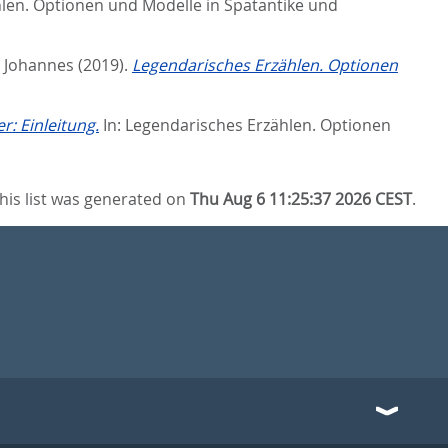
len. Optionen und Modelle in Spätantike und
, Johannes
(2019).
Legendarisches Erzählen. Optionen
r: Einleitung.
In:
Legendarisches Erzählen. Optionen
his list was generated on
Thu Aug 6 11:25:37 2026 CEST
.