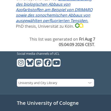
des biologischen Abbaus von
Azofarbstoffen am Beispiel von DRIMARO
sowie des sonochemischen Abbaus von
ausgewählten perfluorierten Tensiden.
PhD thesis, Universität zu Köln.
This list was generated on
Fri Aug 7
05:04:09 2026 CEST
.
Social media channels of UCL
The University of Cologne