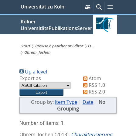
zum
Persönliche
Suche
Menü
Universität zu Köln
Services
Inhalt
springen
Kölner
UniversitätsPublikationsServer
Start
Browse by Author or Editor
O...
Ohrem, Jochen
Sie
sind
Up a level
hier:
Export as
Atom
RSS 1.0
RSS 2.0
Group by:
Item Type
|
Date
|
No
Grouping
Number of items:
1
.
Ohrem, Jochen
(2013).
Charakterisierung