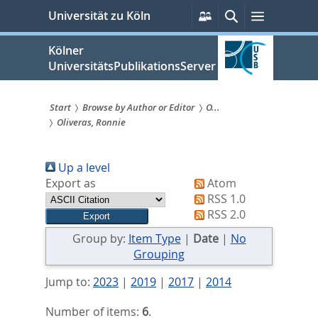
zum
Persönliche
Suche
Menü
Universität zu Köln
Services
Inhalt
springen
Kölner
UniversitätsPublikationsServer
Start
Browse by Author or Editor
O...
Oliveras, Ronnie
Sie
sind
Up a level
hier:
Export as
Atom
RSS 1.0
RSS 2.0
Group by:
Item Type
|
Date
|
No
Grouping
Jump to:
2023
|
2019
|
2017
|
2014
Number of items:
6
.