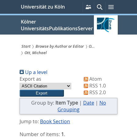
zum
Persönliche
Suche
Menü
Universität zu Köln
Services
Inhalt
springen
Kölner
UniversitätsPublikationsServer
Start
Browse by Author or Editor
O...
Ott, Michael
Sie
sind
Up a level
hier:
Export as
Atom
RSS 1.0
RSS 2.0
Group by:
Item Type
|
Date
|
No
Grouping
Jump to:
Book Section
Number of items:
1
.