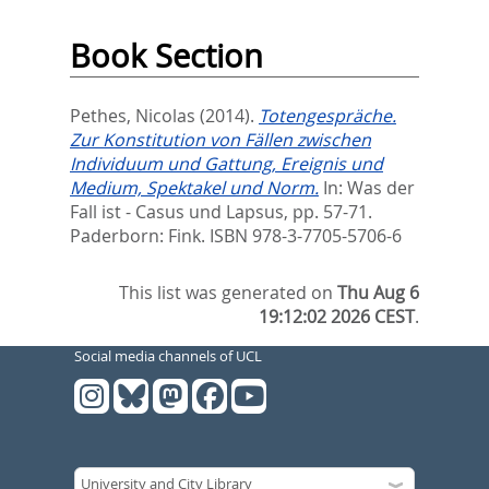
Book Section
Pethes, Nicolas
(2014).
Totengespräche.
Zur Konstitution von Fällen zwischen
Individuum und Gattung, Ereignis und
Medium, Spektakel und Norm.
In:
Was der
Fall ist - Casus und Lapsus,
pp. 57-71.
Paderborn: Fink. ISBN 978-3-7705-5706-6
This list was generated on
Thu Aug 6
19:12:02 2026 CEST
.
Social media channels of UCL