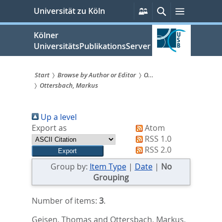
zum
Persönliche
Suche
Menü
Universität zu Köln
Services
Inhalt
springen
Kölner
UniversitätsPublikationsServer
Start
Browse by Author or Editor
O...
Ottersbach, Markus
Sie
sind
Up a level
hier:
Export as
Atom
RSS 1.0
RSS 2.0
Group by:
Item Type
|
Date
|
No
Grouping
Number of items:
3
.
Geisen, Thomas
and
Ottersbach, Markus
,